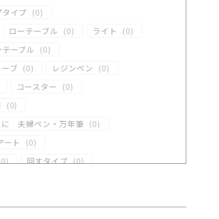
プタイプ
(
0
)
ローテーブル
(
0
)
ライト
(
0
)
ンテーブル
(
0
)
リーブ
(
0
)
レジンペン
(
0
)
コースター
(
0
)
筆
(
0
)
念に 夫婦ペン・万年筆
(
0
)
アート
(
0
)
(
0
)
回すタイプ
(
0
)
ン
(
0
)
木軸ペン
(
2
)
井工房オリジナルレジン
(
0
)
(
0
)
メープル
(
0
)