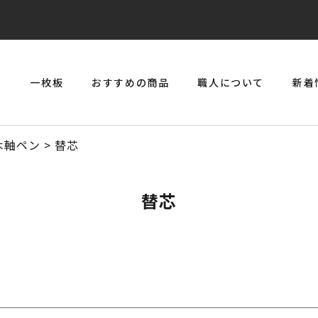
リ
一枚板
おすすめの商品
職人について
新着
> 一枚板とジルコニアのジュエリーコンソール
木軸ペン
>
替芯
替芯