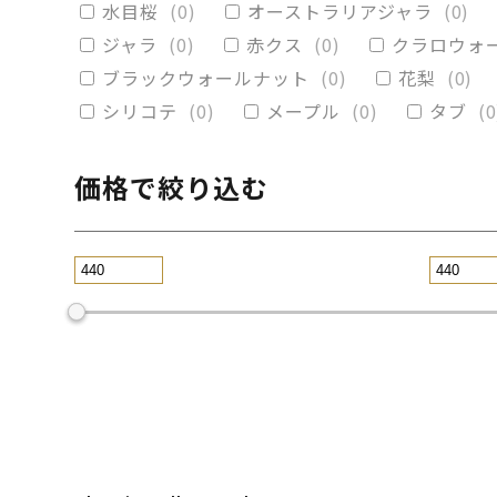
水目桜
(
0
)
オーストラリアジャラ
(
0
)
ブラックウォールナット
(
0
)
カイヅ
ジャラ
(
0
)
赤クス
(
0
)
クラロウォ
ブラックウォールナット
(
0
)
花梨
(
0
)
シリコテ
(
0
)
メープル
(
0
)
タブ
(
0
価格で絞り込む