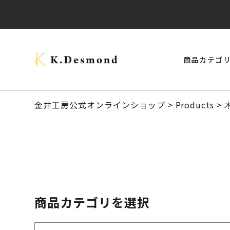
商品カテゴ
> モナーク・キャップタイプ
> ご結婚記念に 夫婦ペン・万年筆
ブラックウォールナット
クラロウォールナット
> スタビライズドウッドボールペン
> 24KGpラグジュアリー木軸ペン
オーストラリアジャラ
金井工房公式オンラインショップ
>
Products
>
商品カテゴリを選択