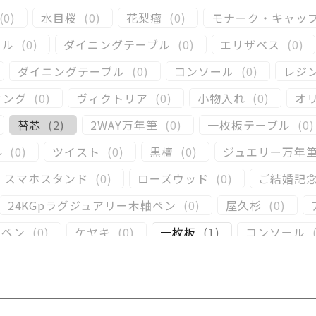
(
0
)
水目桜
(
0
)
花梨瘤
(
0
)
モナーク・キャッ
ール
(
0
)
ダイニングテーブル
(
0
)
エリザベス
(
0
)
ダイニングテーブル
(
0
)
コンソール
(
0
)
レジ
ィング
(
0
)
ヴィクトリア
(
0
)
小物入れ
(
0
)
オ
替芯
(
2
)
2WAY万年筆
(
0
)
一枚板テーブル
(
0
)
ル
(
0
)
ツイスト
(
0
)
黒檀
(
0
)
ジュエリー万年
スマホスタンド
(
0
)
ローズウッド
(
0
)
ご結婚記
24KGpラグジュアリー木軸ペン
(
0
)
屋久杉
(
0
)
ーペン
(
0
)
ケヤキ
(
0
)
一枚板
(
1
)
コンソール
)
キャップタイプ
(
1
)
屋久杉
(
0
)
シャープペ
(
0
)
黒柿
(
0
)
その他
(
0
)
パドック
(
1
)
金
リグナムバイタ
(
0
)
ビーフウッド・レースウッド