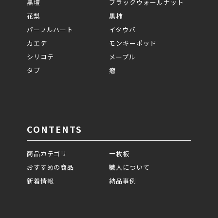
黒壇
ブラックウォールナット
花梨
黒柿
パープルハート
イタウバ
カエデ
モンキーポッド
シリコテ
メープル
タブ
瘤
CONTENTS
商品カテゴリ
一枚板
おすすめの商品
職人について
新着情報
納品事例