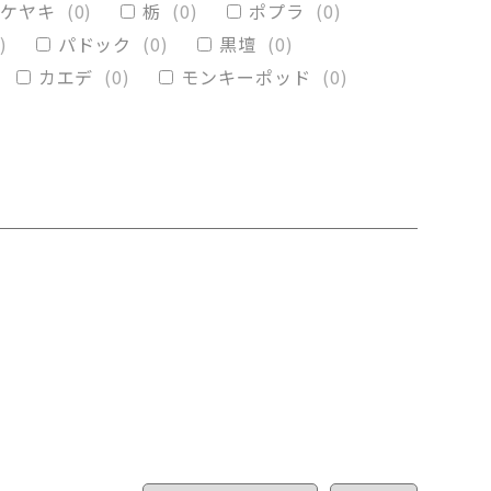
ケヤキ
(
0
)
栃
(
0
)
ポプラ
(
0
)
)
パドック
(
0
)
黒壇
(
0
)
カエデ
(
0
)
モンキーポッド
(
0
)