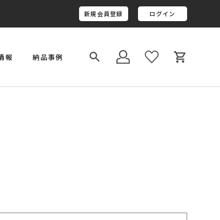
新規会員登録
ログイン
情報
納品事例
￥800,001～￥1,000,000
金井工房オリジナルレジン