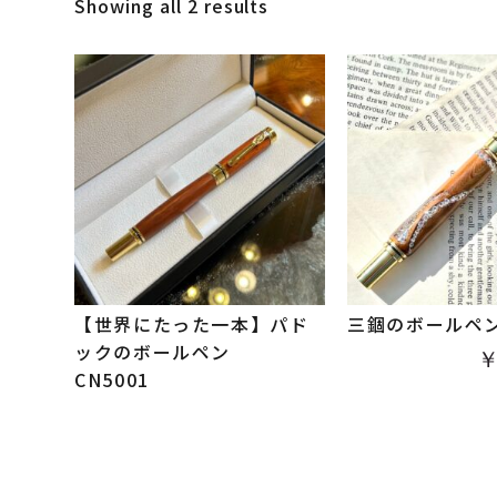
Showing all 2 results
【世界にたった一本】パド
三錮のボールペ
ックのボールペン
￥
CN5001