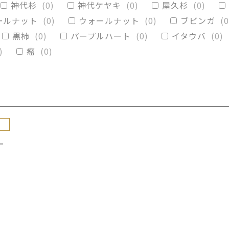
神代杉
(
0
)
神代ケヤキ
(
0
)
屋久杉
(
0
)
カイブキ
(
0
)
モンキーポッド
(
0
)
楠木
(
0
)
ールナット
(
0
)
ウォールナット
(
0
)
ブビンガ
(
0
黒柿
(
0
)
パープルハート
(
0
)
イタウバ
(
0
)
)
瘤
(
0
)