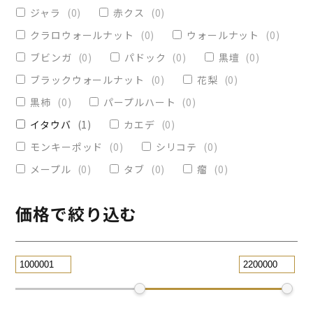
ヴィクトリア
(
0
)
小物入れ
(
0
)
ジャラ
(
0
)
赤クス
(
0
)
オリーブ
(
0
)
レジンペン
(
0
)
クラロウォールナット
(
0
)
ウォールナット
(
0
)
ストレート
(
0
)
ブビンガ
(
0
)
パドック
(
0
)
黒壇
(
0
)
ブラックウォールナット
(
0
)
花梨
(
0
)
パープルハート
(
0
)
替芯
(
0
)
黒柿
(
0
)
パープルハート
(
0
)
2WAY万年筆
(
0
)
イタウバ
(
1
)
カエデ
(
0
)
一枚板テーブル
(
2
)
モンキーポッド
(
0
)
シリコテ
(
0
)
コースター
(
0
)
メープル
(
0
)
タブ
(
0
)
瘤
(
0
)
リビングテーブル
(
1
)
サイドテーブル
(
0
)
ツイスト
(
0
)
価格で絞り込む
黒檀
(
0
)
ジュエリー万年筆
(
0
)
スタビライズドウッドボールペン
(
0
)
スマホスタンド
(
0
)
ローズウッド
(
0
)