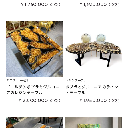
栃
(
0
)
木軸万年筆
(
0
)
（税込）
（税込）
￥1,760,000
￥1,320,000
黒柿
(
0
)
その他
(
0
)
パドック
(
0
)
金井工房オリジナルレジン
(
0
)
赤楠
(
0
)
神代杉
(
0
)
ポプラ
(
2
)
リグナムバイタ
(
0
)
ビーフウッド・レースウッド
(
0
)
メープル
(
0
)
デスク
一枚板
レジンテーブル
ブラックウォールナット
(
0
)
ゴールデンポプラとジルコニ
ポプラとジルコニアのティン
アのレジンテーブル
トテーブル
カイヅカイブキ
(
0
)
（税込）
（税込）
￥2,200,000
￥1,980,000
モンキーポッド
(
0
)
楠木
(
0
)