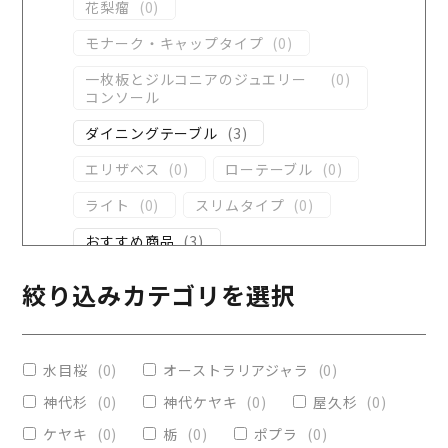
花梨瘤
(
0
)
モナーク・キャップタイプ
(
0
)
一枚板とジルコニアのジュエリー
(
0
)
コンソール
ダイニングテーブル
(
3
)
エリザベス
(
0
)
ローテーブル
(
0
)
ライト
(
0
)
スリムタイプ
(
0
)
おすすめ商品
(
3
)
ダイニングテーブル
(
2
)
絞り込みカテゴリを選択
コンソール
(
0
)
レジンテーブル
(
3
)
水目桜
(
0
)
オーストラリアジャラ
(
0
)
リビングテーブル
(
2
)
神代杉
(
0
)
神代ケヤキ
(
0
)
屋久杉
(
0
)
レジンコーティング
(
0
)
ケヤキ
(
0
)
栃
(
0
)
ポプラ
(
0
)