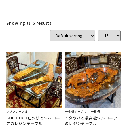
ご結婚記念に 夫婦ペン・万年筆
(
0
)
デスク
(
1
)
本棚
(
0
)
花梨
(
0
)
Showing all 6 results
24KGpラグジュアリー木軸ペン
(
0
)
屋久杉
(
0
)
アート
(
1
)
オーストラリアジャラ
(
0
)
ジュエリーペン
(
0
)
ケヤキ
(
0
)
一枚板
(
4
)
コンソール
(
0
)
回すタイプ
(
0
)
クラロウォールナット
(
0
)
ラック
(
0
)
キャップタイプ
(
0
)
屋久杉
(
1
)
シャープペン
(
0
)
レジンテーブル
一枚板テーブル
一枚板
SOLD OUT屋久杉とジルコニ
イタウバと最高級ジルコニア
木軸ペン
(
0
)
イタウバ
(
0
)
アのレジンテーブル
のレジンテーブル