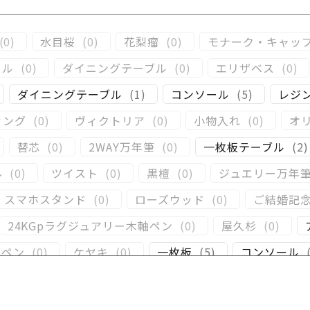
(
0
)
水目桜
(
0
)
花梨瘤
(
0
)
モナーク・キャッ
ール
(
0
)
ダイニングテーブル
(
0
)
エリザベス
(
0
)
ダイニングテーブル
(
1
)
コンソール
(
5
)
レジ
ィング
(
0
)
ヴィクトリア
(
0
)
小物入れ
(
0
)
オ
替芯
(
0
)
2WAY万年筆
(
0
)
一枚板テーブル
(
2
)
ル
(
0
)
ツイスト
(
0
)
黒檀
(
0
)
ジュエリー万年
スマホスタンド
(
0
)
ローズウッド
(
0
)
ご結婚記
24KGpラグジュアリー木軸ペン
(
0
)
屋久杉
(
0
)
ーペン
(
0
)
ケヤキ
(
0
)
一枚板
(
5
)
コンソール
)
キャップタイプ
(
0
)
屋久杉
(
1
)
シャープペ
(
0
)
黒柿
(
1
)
その他
(
5
)
パドック
(
0
)
金