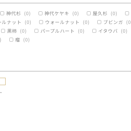
リグナムバイタ
(
0
)
ビーフウッド・レースウッド
神代杉
(
0
)
神代ケヤキ
(
0
)
屋久杉
(
0
)
カイブキ
(
0
)
モンキーポッド
(
1
)
楠木
(
0
)
ールナット
(
0
)
ウォールナット
(
0
)
ブビンガ
(
0
黒柿
(
0
)
パープルハート
(
0
)
イタウバ
(
0
)
)
瘤
(
0
)