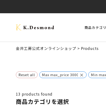
商品カテゴ
> モナーク・キャップタイプ
> ご結婚記念に 夫婦ペン・万年筆
ブラックウォールナット
クラロウォールナット
> スタビライズドウッドボールペン
> 24KGpラグジュアリー木軸ペン
オーストラリアジャラ
金井工房公式オンラインショップ
>
Products
×
Reset all
Max max_price 300000
Min max
13
products found
商品カテゴリを選択