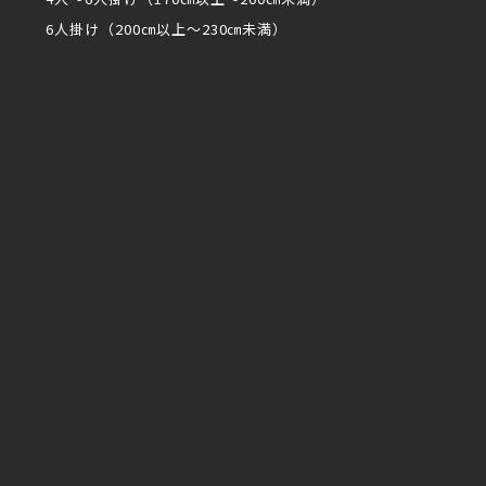
6人掛け（200㎝以上～230㎝未満）