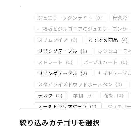
ジュエリーレジンライト
(
0
)
屋久杉
一枚板とジルコニアのジュエリーコンソ
スリムタイプ
(
0
)
おすすめ商品
(
4
)
リビングテーブル
(
1
)
レジンコーテ
ストレート
(
0
)
パープルハート
(
0
)
リビングテーブル
(
2
)
サイドテーブ
スタビライズドウッドボールペン
(
0
)
デスク
(
2
)
本棚
(
0
)
花梨
(
0
)
オーストラリアジャラ
(
1
)
ジュエリ
クラロウォールナット
(
1
)
ラック
(
2
絞り込みカテゴリを選択
イタウバ
(
0
)
栃
(
0
)
木軸万年筆