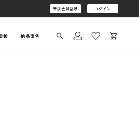
新規会員登録
ログイン
情報
納品事例
￥800,001～￥1,000,000
金井工房オリジナルレジン