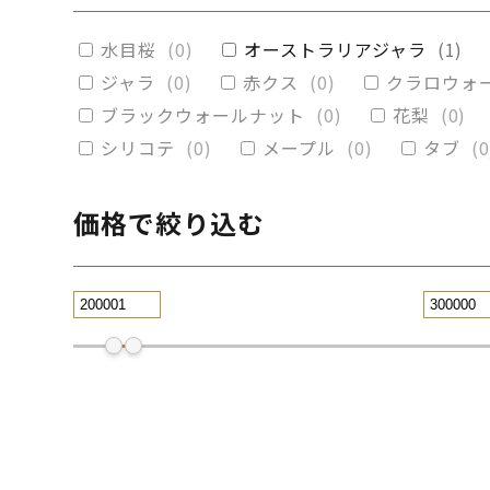
赤楠
(
0
)
神代杉
(
0
)
ポプラ
(
0
)
水目桜
(
0
)
オーストラリアジャラ
(
1
)
ブラックウォールナット
(
0
)
カイヅ
ジャラ
(
0
)
赤クス
(
0
)
クラロウォ
ブラックウォールナット
(
0
)
花梨
(
0
)
シリコテ
(
0
)
メープル
(
0
)
タブ
(
0
価格で絞り込む