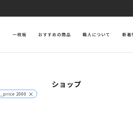
リ
一枚板
おすすめの商品
職人について
新着
> 一枚板とジルコニアのジュエリーコンソール
ショップ
×
_price 200001