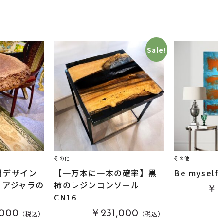
Sale!
その他
その他
間デザイン
【一万本に一本の確率】黒
Be mysel
リアジャラの
柿のレジンコンソール
￥
CN16
,000
￥231,000
（税込）
（税込）