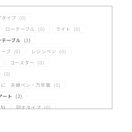
プタイプ
(
0
)
ローテーブル
(
0
)
ライト
(
0
)
ンテーブル
(
1
)
リーブ
(
0
)
レジンペン
(
0
)
コースター
(
0
)
筆
(
0
)
念に 夫婦ペン・万年筆
(
0
)
アート
(
2
)
(
5
)
回すタイプ
(
0
)
ン
(
0
)
木軸ペン
(
0
)
井工房オリジナルレジン
(
0
)