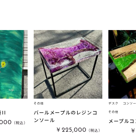
その他
デスク
コンソ
II
バールメープルのレジンコ
その他
ンソール
メープルコ
000
（税込）
￥225,000
（税込）
￥