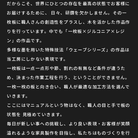
だからこそ、世界にひとつの存在を最高の状態でお客様に
お届けするために、 日々、研鑽を欠かしません。その一
枚板に職人さんの創造性をプラスし、木を活かした作品作
りを行っています。中でも「一枚板×ジルコニア×レジ
ン」の作品です。
多様な墨を用いた特殊技法「ウェーブシリーズ」の作品は
当工房にしかない表現です。
一枚板は一点一点形や節、割れの有無など条件が違うた
め、決まった作業工程を行う、ということができません。
一枚一枚の板と向き合い、職人が最適な加工方法を選んで
いきます。
ここにはマニュアルという物はなく、職人の目と手で板の
状態を 見極めていきます。
毎日が新しい事への挑戦し、より良い表現・お客様が笑顔
溢れるような家具製作を目指し、私たちはものづくりを行