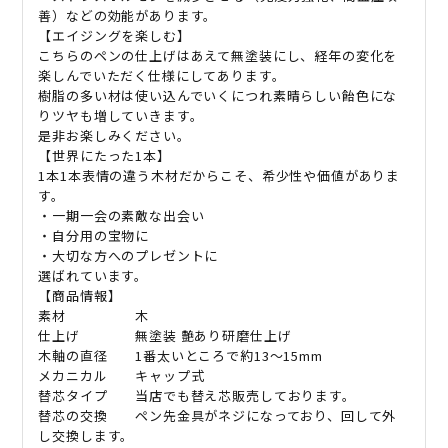
善）などの効能があります。
【エイジングを楽しむ】
こちらのペンの仕上げはあえて無塗装にし、経年の変化を
楽しんでいただく仕様にしてあります。
樹脂の多い材は使い込んでいくにつれ素晴らしい飴色にな
りツヤも増していきます。
是非お楽しみください。
【世界にたった1本】
1本1本表情の違う木材だからこそ、希少性や価値がありま
す。
・一期一会の素敵な出会い
・自分用の宝物に
・大切な方へのプレゼントに
選ばれています。
【商品情報】
素材 木
仕上げ 無塗装 艶あり研磨仕上げ
木軸の直径 1番太いところで約13〜15mm
メカニカル キャップ式
替芯タイプ 当店でも替え芯販売しております。
替芯の交換 ペン先金具がネジになっており、回して外
し交換します。