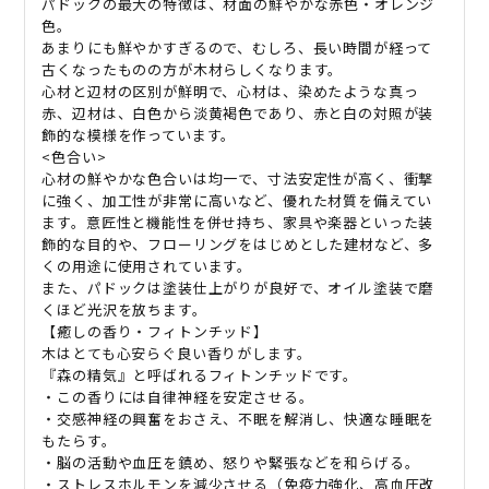
パドックの最大の特徴は、材面の鮮やかな赤色・オレンジ
色。
あまりにも鮮やかすぎるので、むしろ、長い時間が経って
古くなったものの方が木材らしくなります。
心材と辺材の区別が鮮明で、心材は、染めたような真っ
赤、辺材は、白色から淡黄褐色であり、赤と白の対照が装
飾的な模様を作っています。
<色合い>
心材の鮮やかな色合いは均一で、寸法安定性が高く、衝撃
に強く、加工性が非常に高いなど、優れた材質を備えてい
ます。意匠性と機能性を併せ持ち、家具や楽器といった装
飾的な目的や、フローリングをはじめとした建材など、多
くの用途に使用されています。
また、パドックは塗装仕上がりが良好で、オイル塗装で磨
くほど光沢を放ちます。
【癒しの香り・フィトンチッド】
木はとても心安らぐ良い香りがします。
『森の精気』と呼ばれるフィトンチッドです。
・この香りには自律神経を安定させる。
・交感神経の興奮をおさえ、不眠を解消し、快適な睡眠を
もたらす。
・脳の活動や血圧を鎮め、怒りや緊張などを和らげる。
・ストレスホルモンを減少させる（免疫力強化、高血圧改