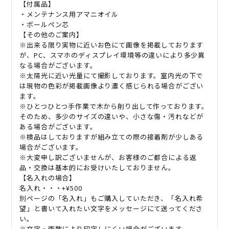
【付属品】
・メンテナンス用アマニオイル
・ボールペン芯
【その他のご案内】
※出来る限り実物に近いお色にて画像を掲載しております
が、PC、スマホのディスプレイ環境等の違いにより多少異
なる場合がございます。
※太陽光に近い光量にて撮影しております。室内光の下で
は現物の色彩が掲載画像より濃く感じられる場合がござい
ます。
※ひとつひとつ手作業で木から削り出して作っております。
そのため、多少のサイズの違いや、小さな傷・汚れなどが
ある場合がございます。
※検品はしておりますが組み立ての際の接着剤が少しある
場合がございます。
※大変申し訳ございませんが、お客様のご都合による返
品・交換は基本的にお受けいたしておりません。
【名入れの場合】
名入れ・・・+¥500
別ページの「名入れ」もご購入していただき、「名入れ希
望」と書いて入れたい文字をメッセージにて送ってくださ
い。
※文字・画数により印字しにくい場合がございます。