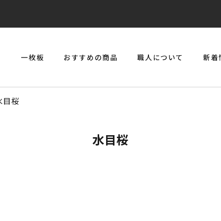
リ
一枚板
おすすめの商品
職人について
新着
> 一枚板とジルコニアのジュエリーコンソール
水目桜
水目桜