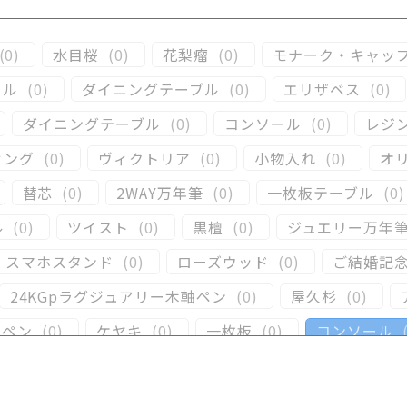
(
0
)
水目桜
(
0
)
花梨瘤
(
0
)
モナーク・キャッ
ール
(
0
)
ダイニングテーブル
(
0
)
エリザベス
(
0
)
ダイニングテーブル
(
0
)
コンソール
(
0
)
レジ
ィング
(
0
)
ヴィクトリア
(
0
)
小物入れ
(
0
)
オ
替芯
(
0
)
2WAY万年筆
(
0
)
一枚板テーブル
(
0
)
ル
(
0
)
ツイスト
(
0
)
黒檀
(
0
)
ジュエリー万年
スマホスタンド
(
0
)
ローズウッド
(
0
)
ご結婚記
24KGpラグジュアリー木軸ペン
(
0
)
屋久杉
(
0
)
ーペン
(
0
)
ケヤキ
(
0
)
一枚板
(
0
)
コンソール
)
キャップタイプ
(
0
)
屋久杉
(
0
)
シャープペ
(
0
)
黒柿
(
0
)
その他
(
0
)
パドック
(
0
)
金