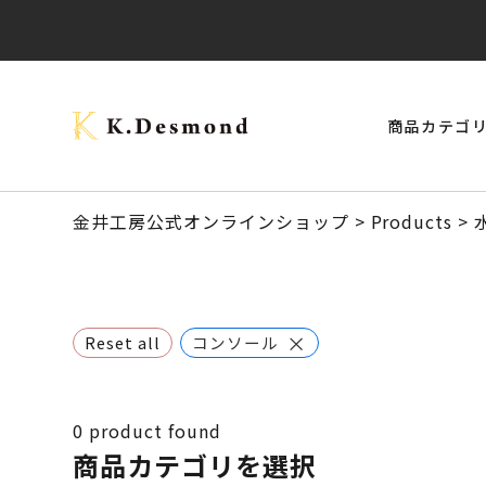
商品カテゴ
> モナーク・キャップタイプ
> ご結婚記念に 夫婦ペン・万年筆
ブラックウォールナット
クラロウォールナット
> スタビライズドウッドボールペン
> 24KGpラグジュアリー木軸ペン
オーストラリアジャラ
金井工房公式オンラインショップ
>
Products
>
×
Reset all
コンソール
0
product found
商品カテゴリを選択