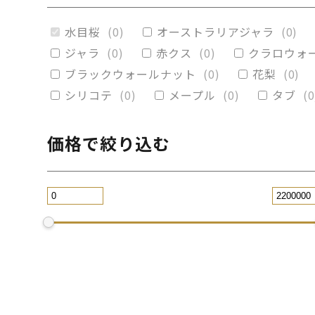
赤楠
(
0
)
神代杉
(
0
)
ポプラ
(
0
)
水目桜
(
0
)
オーストラリアジャラ
(
0
)
ブラックウォールナット
(
0
)
カイヅ
ジャラ
(
0
)
赤クス
(
0
)
クラロウォ
ブラックウォールナット
(
0
)
花梨
(
0
)
シリコテ
(
0
)
メープル
(
0
)
タブ
(
0
価格で絞り込む