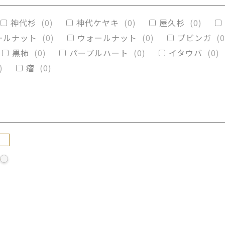
リグナムバイタ
(
0
)
ビーフウッド・レースウッド
神代杉
(
0
)
神代ケヤキ
(
0
)
屋久杉
(
0
)
カイブキ
(
0
)
モンキーポッド
(
0
)
楠木
(
0
)
ールナット
(
0
)
ウォールナット
(
0
)
ブビンガ
(
0
黒柿
(
0
)
パープルハート
(
0
)
イタウバ
(
0
)
)
瘤
(
0
)