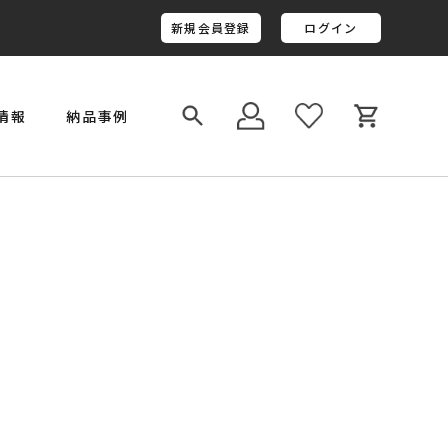
新規会員登録
ログイン
情報
納品事例
￥800,001～￥1,000,000
金井工房オリジナルレジン