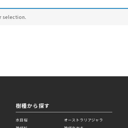
 selection.
樹種から探す
水目桜
オーストラリアジャラ
神代杉
神代ケヤキ