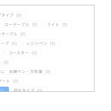
プタイプ
(
0
)
ローテーブル
(
0
)
ライト
(
0
)
ンテーブル
(
0
)
リーブ
(
0
)
レジンペン
(
0
)
コースター
(
0
)
筆
(
0
)
念に 夫婦ペン・万年筆
(
0
)
アート
(
0
)
(
0
)
回すタイプ
(
0
)
ン
(
0
)
木軸ペン
(
0
)
井工房オリジナルレジン
(
0
)