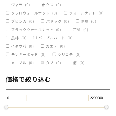
ヴィクトリア
(
0
)
小物入れ
(
0
)
ジャラ
(
0
)
赤クス
(
0
)
オリーブ
(
0
)
レジンペン
(
0
)
クラロウォールナット
(
0
)
ウォールナット
(
0
)
ストレート
(
0
)
ブビンガ
(
0
)
パドック
(
0
)
黒壇
(
0
)
ブラックウォールナット
(
0
)
花梨
(
0
)
パープルハート
(
0
)
替芯
(
0
)
黒柿
(
0
)
パープルハート
(
0
)
2WAY万年筆
(
0
)
イタウバ
(
0
)
カエデ
(
0
)
一枚板テーブル
(
0
)
モンキーポッド
(
0
)
シリコテ
(
0
)
コースター
(
0
)
メープル
(
0
)
タブ
(
0
)
瘤
(
0
)
リビングテーブル
(
0
)
サイドテーブル
(
0
)
ツイスト
(
0
)
価格で絞り込む
黒檀
(
0
)
ジュエリー万年筆
(
0
)
スタビライズドウッドボールペン
(
0
)
スマホスタンド
(
0
)
ローズウッド
(
0
)