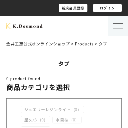
新規会員登録
ログイン
金井工房公式オンラインショップ
>
Products
>
タブ
タブ
0
product found
商品カテゴリを選択
ジュエリーレジンライト
(
0
)
屋久杉
(
0
)
水目桜
(
0
)