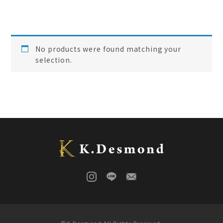
ご結婚記念に 夫婦ペン・万年筆
(
0
)
デスク
(
0
)
本棚
(
0
)
花梨
(
0
)
No products were found matching your
24KGpラグジュアリー木軸ペン
(
0
)
selection.
屋久杉
(
0
)
アート
(
0
)
オーストラリアジャラ
(
0
)
ジュエリーペン
(
0
)
ケヤキ
(
0
)
一枚板
(
0
)
コンソール
(
0
)
回すタイプ
(
0
)
クラロウォールナット
(
0
)
ラック
(
0
)
キャップタイプ
(
0
)
屋久杉
(
0
)
シャープペン
(
0
)
木軸ペン
(
0
)
イタウバ
(
0
)