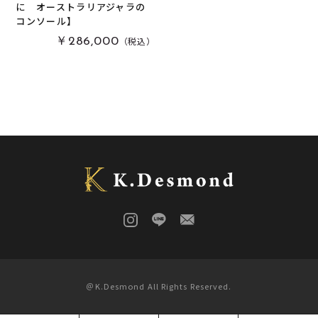
に オーストラリアジャラの
コンソール】
栃
(
0
)
木軸万年筆
(
0
)
（税込）
￥286,000
黒柿
(
0
)
その他
(
0
)
パドック
(
0
)
金井工房オリジナルレジン
(
0
)
赤楠
(
0
)
神代杉
(
0
)
ポプラ
(
0
)
リグナムバイタ
(
0
)
ビーフウッド・レースウッド
(
0
)
メープル
(
0
)
ブラックウォールナット
(
0
)
カイヅカイブキ
(
0
)
モンキーポッド
(
0
)
楠木
(
0
)
＠K.Desmond All Rights Reserved.