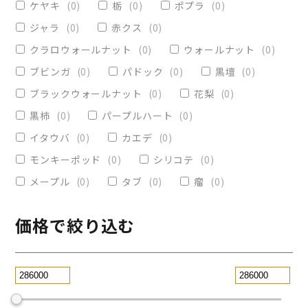
ケヤキ
(
0
)
栃
(
0
)
ポプラ
(
0
)
ヴィクトリア
(
0
)
小物入れ
(
0
)
ジャラ
(
0
)
赤クス
(
0
)
オリーブ
(
0
)
レジンペン
(
0
)
クラロウォールナット
(
0
)
ウォールナット
(
0
)
ストレート
(
0
)
ブビンガ
(
0
)
パドック
(
0
)
黒壇
(
0
)
ブラックウォールナット
(
0
)
花梨
(
0
)
パープルハート
(
0
)
替芯
(
0
)
黒柿
(
0
)
パープルハート
(
0
)
2WAY万年筆
(
0
)
イタウバ
(
0
)
カエデ
(
0
)
一枚板テーブル
(
0
)
モンキーポッド
(
0
)
シリコテ
(
0
)
コースター
(
0
)
メープル
(
0
)
タブ
(
0
)
瘤
(
0
)
リビングテーブル
(
0
)
サイドテーブル
(
0
)
ツイスト
(
0
)
価格で絞り込む
黒檀
(
0
)
ジュエリー万年筆
(
0
)
スタビライズドウッドボールペン
(
0
)
スマホスタンド
(
0
)