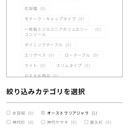
花梨瘤
(
0
)
モナーク・キャップタイプ
(
0
)
一枚板とジルコニアのジュエリー
(
0
)
コンソール
ダイニングテーブル
(
0
)
エリザベス
(
0
)
ローテーブル
(
0
)
ライト
(
0
)
スリムタイプ
(
0
)
おすすめ商品
(
0
)
ダイニングテーブル
(
0
)
絞り込みカテゴリを選択
コンソール
(
1
)
レジンテーブル
(
0
)
水目桜
(
0
)
オーストラリアジャラ
(
1
)
リビングテーブル
(
0
)
神代杉
(
0
)
神代ケヤキ
(
0
)
屋久杉
(
0
)
レジンコーティング
(
0
)