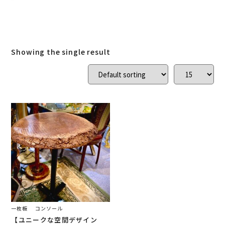
ローズウッド
(
0
)
ご結婚記念に 夫婦ペン・万年筆
(
0
)
デスク
(
0
)
本棚
(
0
)
花梨
(
0
)
Showing the single result
24KGpラグジュアリー木軸ペン
(
0
)
屋久杉
(
0
)
アート
(
0
)
オーストラリアジャラ
(
1
)
ジュエリーペン
(
0
)
ケヤキ
(
0
)
一枚板
(
1
)
コンソール
(
1
)
回すタイプ
(
0
)
クラロウォールナット
(
0
)
ラック
(
0
)
キャップタイプ
(
0
)
屋久杉
(
0
)
シャープペン
(
0
)
一枚板
コンソール
【ユニークな空間デザイン
木軸ペン
(
0
)
イタウバ
(
0
)