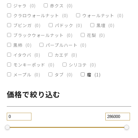
ヴィクトリア
(
0
)
小物入れ
(
0
)
ジャラ
(
0
)
赤クス
(
0
)
オリーブ
(
0
)
レジンペン
(
0
)
クラロウォールナット
(
0
)
ウォールナット
(
0
)
ストレート
(
0
)
ブビンガ
(
0
)
パドック
(
0
)
黒壇
(
0
)
ブラックウォールナット
(
0
)
花梨
(
0
)
パープルハート
(
0
)
替芯
(
0
)
黒柿
(
0
)
パープルハート
(
0
)
2WAY万年筆
(
0
)
イタウバ
(
0
)
カエデ
(
0
)
一枚板テーブル
(
0
)
モンキーポッド
(
0
)
シリコテ
(
0
)
コースター
(
0
)
メープル
(
0
)
タブ
(
0
)
瘤
(
1
)
リビングテーブル
(
0
)
サイドテーブル
(
0
)
ツイスト
(
0
)
価格で絞り込む
黒檀
(
0
)
ジュエリー万年筆
(
0
)
スタビライズドウッドボールペン
(
0
)
スマホスタンド
(
0
)
ローズウッド
(
0
)