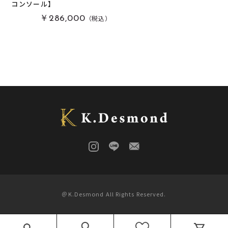
コンソール】
栃
(
0
)
木軸万年筆
(
0
)
（税込）
￥286,000
黒柿
(
0
)
その他
(
0
)
パドック
(
0
)
金井工房オリジナルレジン
(
0
)
赤楠
(
0
)
神代杉
(
0
)
ポプラ
(
0
)
リグナムバイタ
(
0
)
ビーフウッド・レースウッド
(
0
)
メープル
(
0
)
ブラックウォールナット
(
0
)
カイヅカイブキ
(
0
)
モンキーポッド
(
0
)
楠木
(
0
)
＠K.Desmond All Rights Reserved.