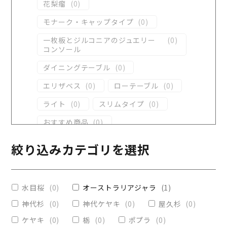
花梨瘤
(
0
)
モナーク・キャップタイプ
(
0
)
一枚板とジルコニアのジュエリー
(
0
)
コンソール
ダイニングテーブル
(
0
)
エリザベス
(
0
)
ローテーブル
(
0
)
ライト
(
0
)
スリムタイプ
(
0
)
おすすめ商品
(
0
)
ダイニングテーブル
(
0
)
絞り込みカテゴリを選択
コンソール
(
1
)
レジンテーブル
(
0
)
水目桜
(
0
)
オーストラリアジャラ
(
1
)
リビングテーブル
(
0
)
神代杉
(
0
)
神代ケヤキ
(
0
)
屋久杉
(
0
)
レジンコーティング
(
0
)
ケヤキ
(
0
)
栃
(
0
)
ポプラ
(
0
)