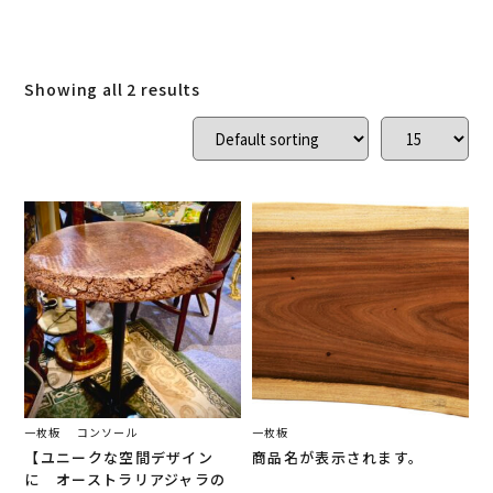
ご結婚記念に 夫婦ペン・万年筆
(
0
)
デスク
(
0
)
本棚
(
0
)
花梨
(
0
)
Showing all 2 results
24KGpラグジュアリー木軸ペン
(
0
)
屋久杉
(
0
)
アート
(
0
)
オーストラリアジャラ
(
1
)
ジュエリーペン
(
0
)
ケヤキ
(
0
)
一枚板
(
2
)
コンソール
(
1
)
回すタイプ
(
0
)
クラロウォールナット
(
0
)
ラック
(
0
)
キャップタイプ
(
0
)
屋久杉
(
0
)
シャープペン
(
0
)
一枚板
コンソール
一枚板
【ユニークな空間デザイン
商品名が表示されます。
木軸ペン
(
0
)
イタウバ
(
0
)
に オーストラリアジャラの