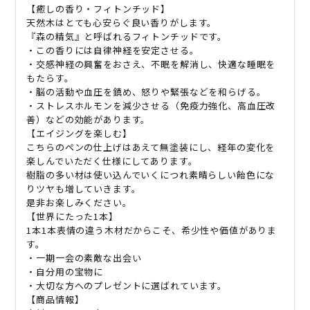
【癒しの香り・フィトンチッド】
天然木はとても心安らぐ良い香りがします。
『森の精気』と呼ばれるフィトンチッドです。
・この香りには自律神経を安定させる。
・交感神経の興奮をおさえ、不眠を解消し、快適な睡眠を
もたらす。
・脳の活動や血圧を鎮め、怒りや緊張などを和らげる。
・ストレスホルモンを減少させる（免疫力強化、高血圧改
善）などの効能があります。
【エイジングを楽しむ】
こちらのペンの仕上げはあえて無塗装にし、経年の変化を
楽しんでいただく仕様にしてあります。
樹脂の多い材は使い込んでいくにつれ素晴らしい飴色にな
りツヤも増していきます。
是非お楽しみください。
【世界にたった
1
本】
1
本
1
本表情の違う木材だからこそ、希少性や価値がありま
す。
・一期一会の素敵な出会い
・自分用の宝物に
・大切な方へのプレゼントに選ばれています。
【商品情報】