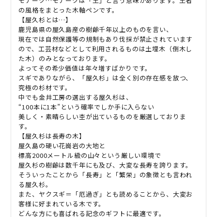
モナーク…モナークは「王」と言う意味があります。王者
の風格をまとった木軸ペンです。
【屋久杉とは
…
】
鹿児島県の屋久島産の樹齢千年以上のものを言い、
現在では自然保護等の規制もあり伐採が禁止されています
ので、工芸材などとして利用されるものは土埋木（倒木し
た木）のみとなっております。
よってその希少価値は年々増すばかりです。
スギでありながら、「屋久杉」は全く別の存在感を放つ、
究極の杉材です。
中でも金井工房の選出する屋久杉は、
“100
本に
1
本
”
という確率でしか手に入らない
美しく・素晴らしい杢が出ているものを厳選しておりま
す。
【屋久杉は長寿の木】
屋久島の硬い花崗岩の大地と
標高
2000
メートル級の山々という厳しい環境で
屋久杉の樹齢は数千年にも及び、大変な長寿を誇ります。
そういったことから「長寿」と「繁栄」の象徴とも言われ
る屋久杉。
また、ヤクスギ＝「厄過ぎ」とも読めることから、大変お
客様に好まれている木です。
どんな方にも喜ばれる記念のギフトに最適です。