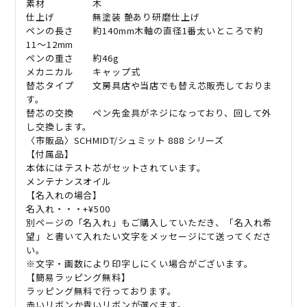
素材 木
仕上げ 無塗装
艶あり研磨仕上げ
ペンの長さ 約
140mm
木軸の直径
1
番太いところで約
11
〜
12mm
ペンの重さ 約
46g
メカニカル キャップ式
替芯タイプ 文房具店や当店でも替え芯販売しておりま
す。
替芯の交換 ペン先金具がネジになっており、回して外
し交換します。
〈市販品〉
SCHMIDT/
シュミット
888
シリーズ
【付属品】
本体にはテスト芯がセットされています。
メンテナンスオイル
【名入れの場合】
名入れ・・・
+¥500
別ページの「名入れ」もご購入していただき、「名入れ希
望」と書いて入れたい文字をメッセージにて送ってくださ
い。
※文字・画数により印字しにくい場合がございます。
【簡易ラッピング無料】
ラッピング無料で行っております。
赤いリボンか青いリボンが選べます。