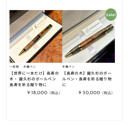
Sale!
一枚板
木軸ペン
木軸ペン
【世界に一本だけ】長寿の
【長寿の木】屋久杉のボー
木・ 屋久杉のボールペン
ルペン・長寿を祈る贈り物
長寿を祈る贈り物に
に
（税込）
（税込）
￥18,000
￥30,000