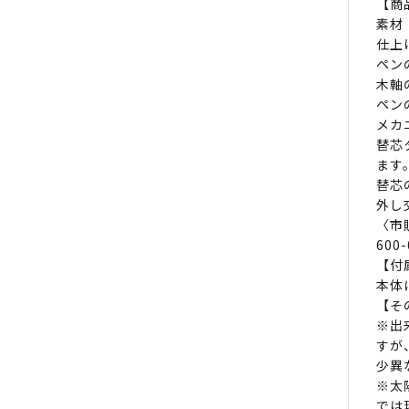
【商
素
仕上
ペン
木軸
ペン
メカ
替芯
ます
替芯
外し
〈市
600-
【付
本体
【そ
※出
すが
少異
※太
では