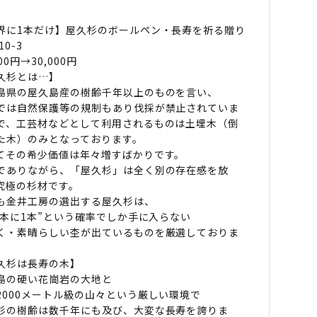
界に1本だけ】屋久杉のボールペン・長寿を祈る贈り
10-3
000円→30,000円
久杉とは…】
島県の屋久島産の樹齢千年以上のものを言い、
では自然保護等の規制もあり伐採が禁止されていま
で、工芸材などとして利用されるものは土埋木（倒
た木）のみとなっております。
てその希少価値は年々増すばかりです。
でありながら、「屋久杉」は全く別の存在感を放
究極の杉材です。
も金井工房の選出する屋久杉は、
00本に1本”という確率でしか手に入らない
く・素晴らしい杢が出ているものを厳選しておりま
久杉は長寿の木】
島の硬い花崗岩の大地と
2000メートル級の山々という厳しい環境で
杉の樹齢は数千年にも及び、大変な長寿を誇りま