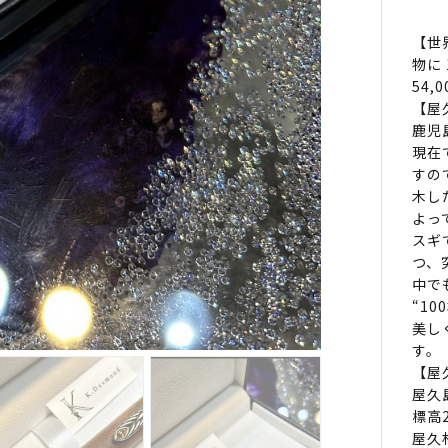
【世
物に 
54,
【屋
鹿児
現在
すの
木し
よっ
スギ
つ、
中で
“1
美し
す。
【屋
屋久
標高
屋久