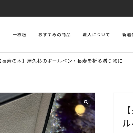
リ
一枚板
おすすめの商品
職人について
新着
> 一枚板とジルコニアのジュエリーコンソール
【長寿の木】屋久杉のボールペン・長寿を祈る贈り物に
【
ル