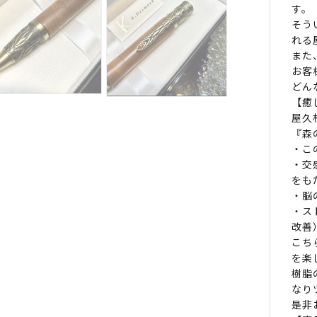
す。
そう
れる
また
お客
どん
【癒
屋久
『森
・こ
・交
をも
・脳
・ス
改善
こち
を楽
樹脂
なり
是非