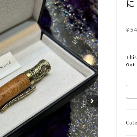
に
¥
54
This
Out 
Cat