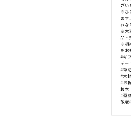
ざい
※ひ
ます
れな
※大
品・
※初
をお
#ギ
デー
#筆
#木
#お祝
銘木
#還暦
敬老