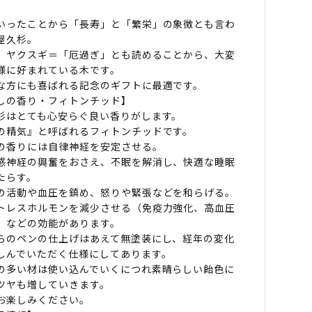
いったことから「長寿」と「繁栄」の象徴とも言わ
屋久杉。
、ヤクスギ＝「厄過ぎ」とも読めることから、大変
様に好まれている木です。
な方にも喜ばれる記念のギフトに最適です。
しの香り・フィトンチッド】
杉はとても心安らぐ良い香りがします。
の精気』と呼ばれるフィトンチッドです。
の香りには自律神経を安定させる。
感神経の興奮をおさえ、不眠を解消し、快適な睡眠
たらす。
の活動や血圧を鎮め、怒りや緊張などを和らげる。
トレスホルモンを減少させる（免疫力強化、高血圧
）などの効能があります。
らのペンの仕上げはあえて無塗装にし、経年の変化
しんでいただく仕様にしてあります。
の多い材は使い込んでいくにつれ素晴らしい飴色に
ツヤも増していきます。
お楽しみください。