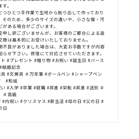
ます。
とつひとつ手作業で生地から削り出して作っており
。そのため、多少のサイズの違いや、小さな傷・汚
どがある場合がございます。
変申し訳ございませんが、お客様のご都合による返
交換は基本的にお受けいたしておりません。
期不良がありました場合は、大変お手数ですが内容
知らせ下さい。修理にて対応させていただきます。
フト #プレゼント #贈り物 #お祝い #誕生日 #バース
 #結婚記念
記具 #文房具 ＃万年筆 #ボールペン #シャープペン
材 #和紙
い #入学 #卒業 #就職 #昇進 #栄転 #昇進 #送別 ＃
 ＃高級
 #内祝い #クリスマス #新生活 #母の日 #父の日 #
の日