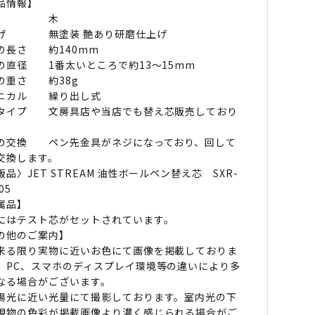
品情報】
材 木
げ 無塗装 艶あり研磨仕上げ
の長さ 約140mm
の直径 1番太いところで約13〜15mm
の重さ 約38g
ニカル 繰り出し式
タイプ 文房具店や当店でも替え芯販売しており
。
の交換 ペン先金具がネジになっており、回して
交換します。
販品〉JET STREAM 油性ボールペン替え芯 SXR-
05
属品】
にはテスト芯がセットされています。
の他のご案内】
来る限り実物に近いお色にて画像を掲載しておりま
、PC、スマホのディスプレイ環境等の違いにより多
なる場合がございます。
陽光に近い光量にて撮影しております。室内光の下
現物の色彩が掲載画像より濃く感じられる場合がご