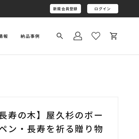
新規会員登録
ログイン
情報
納品事例
￥800,001～￥1,000,000
金井工房オリジナルレジン
長寿の木】屋久杉のボー
ペン・長寿を祈る贈り物