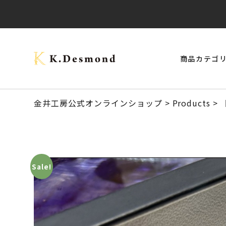
商品カテゴ
> モナーク・キャップタイプ
> ご結婚記念に 夫婦ペン・万年筆
ブラックウォールナット
クラロウォールナット
> スタビライズドウッドボールペン
> 24KGpラグジュアリー木軸ペン
オーストラリアジャラ
金井工房公式オンラインショップ
>
Products
>
Sale!