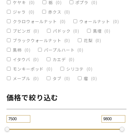
ケヤキ
(
0
)
栃
(
0
)
ポプラ
(
0
)
ヴィクトリア
(
0
)
小物入れ
(
0
)
ジャラ
(
0
)
赤クス
(
0
)
オリーブ
(
0
)
レジンペン
(
0
)
クラロウォールナット
(
0
)
ウォールナット
(
0
)
ストレート
(
0
)
ブビンガ
(
0
)
パドック
(
0
)
黒壇
(
0
)
ブラックウォールナット
(
0
)
花梨
(
0
)
パープルハート
(
0
)
替芯
(
0
)
黒柿
(
0
)
パープルハート
(
0
)
2WAY万年筆
(
0
)
イタウバ
(
0
)
カエデ
(
0
)
一枚板テーブル
(
0
)
モンキーポッド
(
0
)
シリコテ
(
0
)
コースター
(
0
)
メープル
(
0
)
タブ
(
0
)
瘤
(
0
)
リビングテーブル
(
0
)
サイドテーブル
(
0
)
ツイスト
(
0
)
価格で絞り込む
黒檀
(
0
)
ジュエリー万年筆
(
0
)
スタビライズドウッドボールペン
(
0
)
スマホスタンド
(
0
)