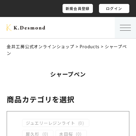
新規会員登録
ログイン
金井工房公式オンラインショップ
>
Products
>
シャープペ
ン
シャープペン
商品カテゴリを選択
ジュエリーレジンライト
(
0
)
屋久杉
(
0
)
水目桜
(
0
)