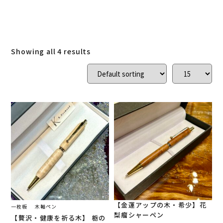
ローズウッド
(
0
)
ご結婚記念に 夫婦ペン・万年筆
(
0
)
デスク
(
0
)
本棚
(
0
)
花梨
(
3
)
Showing all 4 results
24KGpラグジュアリー木軸ペン
(
0
)
屋久杉
(
0
)
アート
(
0
)
オーストラリアジャラ
(
0
)
ジュエリーペン
(
0
)
ケヤキ
(
0
)
一枚板
(
4
)
コンソール
(
0
)
回すタイプ
(
0
)
クラロウォールナット
(
0
)
ラック
(
0
)
キャップタイプ
(
0
)
屋久杉
(
0
)
シャープペン
(
4
)
【金運アップの木・希少】花
一枚板
木軸ペン
梨瘤シャーペン
【贅沢・健康を祈る木】 栃の
木軸ペン
(
4
)
イタウバ
(
0
)