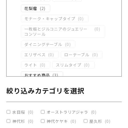
花梨瘤
(
2
)
モナーク・キャップタイプ
(
0
)
一枚板とジルコニアのジュエリー
(
0
)
コンソール
ダイニングテーブル
(
0
)
エリザベス
(
0
)
ローテーブル
(
0
)
ライト
(
0
)
スリムタイプ
(
0
)
おすすめ商品
(
3
)
ダイニングテーブル
(
0
)
絞り込みカテゴリを選択
コンソール
(
0
)
レジンテーブル
(
0
)
水目桜
(
0
)
オーストラリアジャラ
(
0
)
リビングテーブル
(
0
)
神代杉
(
0
)
神代ケヤキ
(
0
)
屋久杉
(
0
)
レジンコーティング
(
0
)