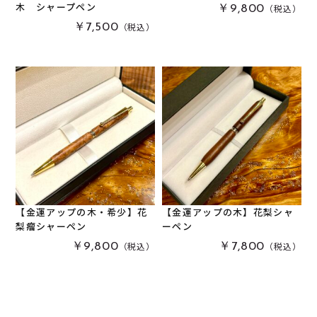
木 シャープペン
（税込）
￥9,800
栃
(
1
)
木軸万年筆
(
0
)
（税込）
￥7,500
黒柿
(
0
)
その他
(
0
)
パドック
(
0
)
金井工房オリジナルレジン
(
0
)
赤楠
(
0
)
神代杉
(
0
)
ポプラ
(
0
)
リグナムバイタ
(
0
)
ビーフウッド・レースウッド
(
0
)
メープル
(
0
)
【金運アップの木・希少】花
【金運アップの木】花梨シャ
梨瘤シャーペン
ーペン
ブラックウォールナット
(
0
)
（税込）
（税込）
￥9,800
￥7,800
カイヅカイブキ
(
0
)
モンキーポッド
(
0
)
楠木
(
0
)