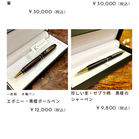
筆
（税込）
￥30,000
栃
(
0
)
木軸万年筆
(
2
)
（税込）
￥30,000
黒柿
(
0
)
その他
(
0
)
パドック
(
0
)
金井工房オリジナルレジン
(
0
)
赤楠
(
0
)
神代杉
(
0
)
ポプラ
(
0
)
リグナムバイタ
(
0
)
ビーフウッド・レースウッド
(
0
)
メープル
(
0
)
珍しい杢・ゼブラ柄 黒檀の
一枚板
木軸ペン
シャーペン
ブラックウォールナット
(
0
)
エボニー・黒檀ボールペン
（税込）
￥9,800
（税込）
￥12,000
カイヅカイブキ
(
0
)
モンキーポッド
(
0
)
楠木
(
0
)