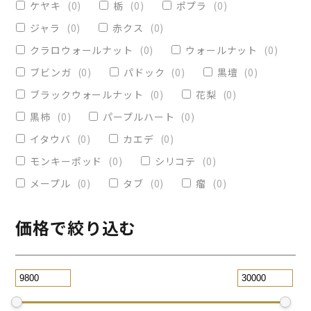
ケヤキ
(
0
)
栃
(
0
)
ポプラ
(
0
)
ヴィクトリア
(
0
)
小物入れ
(
0
)
ジャラ
(
0
)
赤クス
(
0
)
オリーブ
(
0
)
レジンペン
(
0
)
クラロウォールナット
(
0
)
ウォールナット
(
0
)
ストレート
(
0
)
ブビンガ
(
0
)
パドック
(
0
)
黒壇
(
0
)
ブラックウォールナット
(
0
)
花梨
(
0
)
パープルハート
(
0
)
替芯
(
0
)
黒柿
(
0
)
パープルハート
(
0
)
2WAY万年筆
(
0
)
イタウバ
(
0
)
カエデ
(
0
)
一枚板テーブル
(
0
)
モンキーポッド
(
0
)
シリコテ
(
0
)
コースター
(
0
)
メープル
(
0
)
タブ
(
0
)
瘤
(
0
)
リビングテーブル
(
0
)
サイドテーブル
(
0
)
ツイスト
(
0
)
価格で絞り込む
黒檀
(
4
)
ジュエリー万年筆
(
0
)
スタビライズドウッドボールペン
(
0
)
スマホスタンド
(
0
)