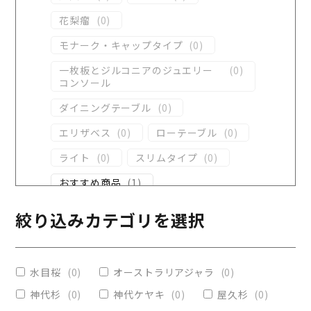
花梨瘤
(
0
)
モナーク・キャップタイプ
(
0
)
一枚板とジルコニアのジュエリー
(
0
)
コンソール
ダイニングテーブル
(
0
)
エリザベス
(
0
)
ローテーブル
(
0
)
ライト
(
0
)
スリムタイプ
(
0
)
おすすめ商品
(
1
)
ダイニングテーブル
(
0
)
絞り込みカテゴリを選択
コンソール
(
0
)
レジンテーブル
(
0
)
水目桜
(
0
)
オーストラリアジャラ
(
0
)
リビングテーブル
(
0
)
神代杉
(
0
)
神代ケヤキ
(
0
)
屋久杉
(
0
)
レジンコーティング
(
1
)