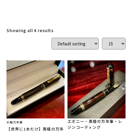
ローズウッド
(
0
)
ご結婚記念に 夫婦ペン・万年筆
(
0
)
デスク
(
0
)
本棚
(
0
)
花梨
(
0
)
Showing all 4 results
24KGpラグジュアリー木軸ペン
(
0
)
屋久杉
(
0
)
アート
(
0
)
オーストラリアジャラ
(
0
)
ジュエリーペン
(
0
)
ケヤキ
(
0
)
一枚板
(
4
)
コンソール
(
0
)
回すタイプ
(
1
)
クラロウォールナット
(
0
)
ラック
(
0
)
キャップタイプ
(
0
)
屋久杉
(
0
)
シャープペン
(
1
)
エボニー・黒檀の万年筆・レ
木軸万年筆
ジンコーティング
【世界に1本だけ】黒檀の万年
木軸ペン
(
2
)
イタウバ
(
0
)