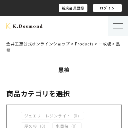
新規会員登録
ログイン
金井工房公式オンラインショップ
>
Products
>
一枚板
>
黒
檀
黒檀
商品カテゴリを選択
ジュエリーレジンライト
(
0
)
屋久杉
(
0
)
水目桜
(
0
)