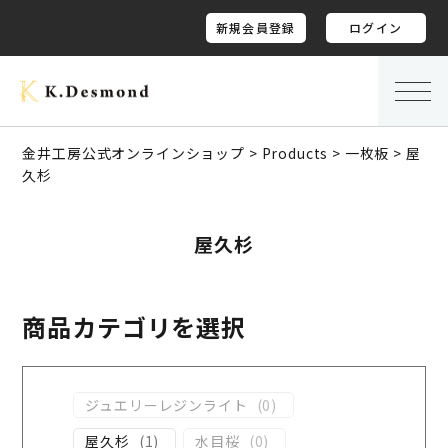
新規会員登録
ログイン
金井工房公式オンラインショップ
>
Products
>
一枚板
>
屋
久杉
屋久杉
商品カテゴリを選択
ジュエリーレジンライト
(
0
)
屋久杉
(
1
)
水目桜
(
0
)