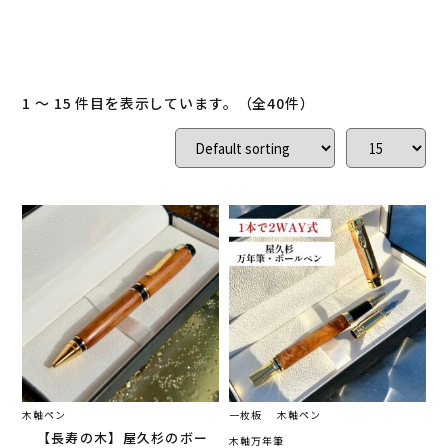
ローズウッド
(
0
)
ご結婚記念に 夫婦ペン・万年筆
(
2
)
デスク
(
0
)
本棚
(
0
)
花梨
(
0
)
1 ～ 15 件目を表示しています。（全40件）
24KGpラグジュアリー木軸ペン
(
2
)
屋久杉
(
6
)
アート
(
0
)
オーストラリアジャラ
(
0
)
ジュエリーペン
(
3
)
ケヤキ
(
0
)
一枚板
(
40
)
コンソール
(
2
)
回すタイプ
(
20
)
クラロウォールナット
(
0
)
ラック
(
1
)
キャップタイプ
(
3
)
屋久杉
(
40
)
シャープペン
(
3
)
木軸ペン
一枚板
木軸ペン
【長寿の木】屋久杉のボー
木軸万年筆
木軸ペン
(
35
)
イタウバ
(
0
)