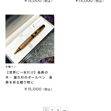
（税込）
（税込）
￥15,000
￥15,000
木軸ペン
【世界に一本だけ】長寿の
木・ 屋久杉のボールペン 長
寿を祈る贈り物に
（税込）
￥15,000
1
2
3
→