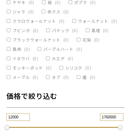
ケヤキ
(
0
)
栃
(
0
)
ポプラ
(
0
)
ヴィクトリア
(
2
)
小物入れ
(
0
)
ジャラ
(
0
)
赤クス
(
0
)
オリーブ
(
0
)
レジンペン
(
2
)
クラロウォールナット
(
0
)
ウォールナット
(
0
)
ストレート
(
1
)
ブビンガ
(
0
)
パドック
(
0
)
黒壇
(
0
)
ブラックウォールナット
(
0
)
花梨
(
0
)
パープルハート
(
0
)
替芯
(
0
)
黒柿
(
0
)
パープルハート
(
0
)
2WAY万年筆
(
1
)
イタウバ
(
0
)
カエデ
(
0
)
一枚板テーブル
(
0
)
モンキーポッド
(
0
)
シリコテ
(
0
)
コースター
(
0
)
メープル
(
0
)
タブ
(
0
)
瘤
(
0
)
リビングテーブル
(
0
)
サイドテーブル
(
1
)
ツイスト
(
4
)
価格で絞り込む
黒檀
(
0
)
ジュエリー万年筆
(
0
)
スタビライズドウッドボールペン
(
0
)
スマホスタンド
(
0
)