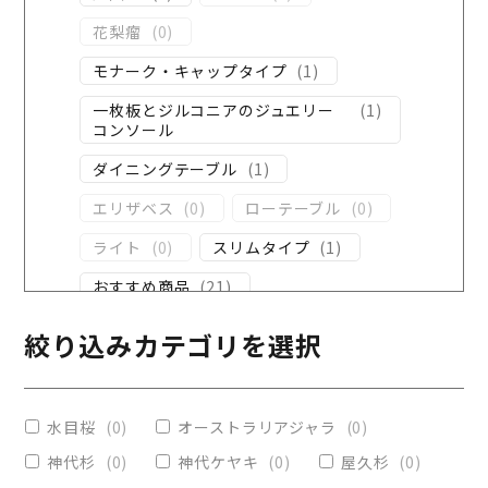
花梨瘤
(
0
)
モナーク・キャップタイプ
(
1
)
一枚板とジルコニアのジュエリー
(
1
)
コンソール
ダイニングテーブル
(
1
)
エリザベス
(
0
)
ローテーブル
(
0
)
ライト
(
0
)
スリムタイプ
(
1
)
おすすめ商品
(
21
)
ダイニングテーブル
(
0
)
絞り込みカテゴリを選択
コンソール
(
2
)
レジンテーブル
(
3
)
水目桜
(
0
)
オーストラリアジャラ
(
0
)
リビングテーブル
(
2
)
神代杉
(
0
)
神代ケヤキ
(
0
)
屋久杉
(
0
)
レジンコーティング
(
0
)