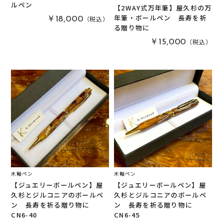
ルペン
【2WAY式万年筆】屋久杉の万
栃
(
0
)
木軸万年筆
(
7
)
年筆・ボールペン 長寿を祈
（税込）
￥18,000
る贈り物に
黒柿
(
0
)
その他
(
2
)
（税込）
￥15,000
パドック
(
0
)
金井工房オリジナルレジン
(
0
)
赤楠
(
0
)
神代杉
(
0
)
ポプラ
(
0
)
リグナムバイタ
(
0
)
ビーフウッド・レースウッド
(
0
)
メープル
(
0
)
ブラックウォールナット
(
0
)
木軸ペン
木軸ペン
カイヅカイブキ
(
0
)
【ジュエリーボールペン】屋
【ジュエリーボールペン】屋
久杉とジルコニアのボールペ
久杉とジルコニアのボールペ
モンキーポッド
(
0
)
楠木
(
0
)
ン 長寿を祈る贈り物に
ン 長寿を祈る贈り物に
CN6-40
CN6-45