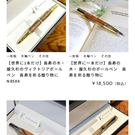
一枚板
木軸ペン
その他
一枚板
木軸ペン
その他
【世界に1本だけ】長寿の木・
【世界に一本だけ】長寿の
屋久杉のヴィクトリアボール
木・ 屋久杉のボールペン 長
ペン 長寿を祈る贈り物に
寿を祈る贈り物に
N8586
（税込）
￥18,500