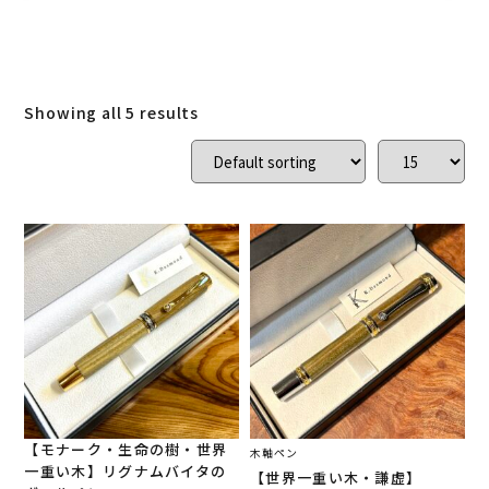
ローズウッド
(
0
)
ご結婚記念に 夫婦ペン・万年筆
(
0
)
デスク
(
0
)
本棚
(
0
)
花梨
(
0
)
Showing all 5 results
24KGpラグジュアリー木軸ペン
(
1
)
屋久杉
(
0
)
アート
(
0
)
オーストラリアジャラ
(
0
)
ジュエリーペン
(
0
)
ケヤキ
(
0
)
一枚板
(
5
)
コンソール
(
0
)
回すタイプ
(
2
)
クラロウォールナット
(
0
)
ラック
(
0
)
キャップタイプ
(
0
)
屋久杉
(
0
)
シャープペン
(
0
)
【モナーク・生命の樹・世界
木軸ペン
一重い木】リグナムバイタの
【世界一重い木・謙虚】
木軸ペン
(
5
)
イタウバ
(
0
)