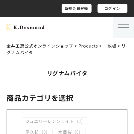
新規会員登録
ログイン
金井工房公式オンラインショップ
>
Products
>
一枚板
>
リ
グナムバイタ
リグナムバイタ
商品カテゴリを選択
ジュエリーレジンライト
(
0
)
屋久杉
(
0
)
水目桜
(
0
)