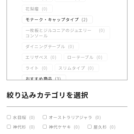
花梨瘤
(
0
)
モナーク・キャップタイプ
(
2
)
一枚板とジルコニアのジュエリー
(
0
)
コンソール
ダイニングテーブル
(
0
)
エリザベス
(
0
)
ローテーブル
(
0
)
ライト
(
0
)
スリムタイプ
(
0
)
おすすめ商品
(
3
)
ダイニングテーブル
(
0
)
絞り込みカテゴリを選択
コンソール
(
0
)
レジンテーブル
(
0
)
水目桜
(
0
)
オーストラリアジャラ
(
0
)
リビングテーブル
(
0
)
神代杉
(
0
)
神代ケヤキ
(
0
)
屋久杉
(
0
)
レジンコーティング
(
0
)