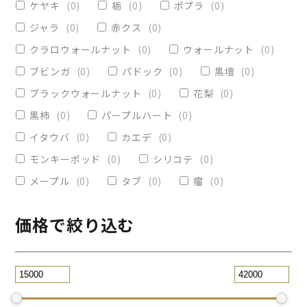
ケヤキ
(
0
)
栃
(
0
)
ポプラ
(
0
)
ヴィクトリア
(
0
)
小物入れ
(
0
)
ジャラ
(
0
)
赤クス
(
0
)
オリーブ
(
0
)
レジンペン
(
0
)
クラロウォールナット
(
0
)
ウォールナット
(
0
)
ストレート
(
0
)
ブビンガ
(
0
)
パドック
(
0
)
黒壇
(
0
)
ブラックウォールナット
(
0
)
花梨
(
0
)
パープルハート
(
0
)
替芯
(
0
)
黒柿
(
0
)
パープルハート
(
0
)
2WAY万年筆
(
0
)
イタウバ
(
0
)
カエデ
(
0
)
一枚板テーブル
(
0
)
モンキーポッド
(
0
)
シリコテ
(
0
)
コースター
(
0
)
メープル
(
0
)
タブ
(
0
)
瘤
(
0
)
リビングテーブル
(
0
)
サイドテーブル
(
0
)
ツイスト
(
2
)
価格で絞り込む
黒檀
(
0
)
ジュエリー万年筆
(
0
)
スタビライズドウッドボールペン
(
0
)
スマホスタンド
(
0
)