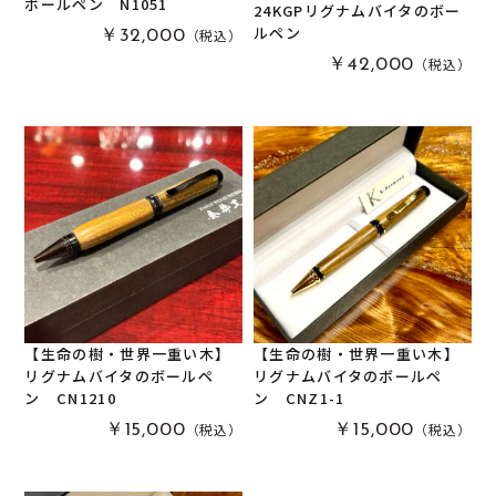
ボールペン N1051
24KGPリグナムバイタのボー
ルペン
（税込）
￥32,000
栃
(
0
)
木軸万年筆
(
0
)
（税込）
￥42,000
黒柿
(
0
)
その他
(
0
)
パドック
(
0
)
金井工房オリジナルレジン
(
0
)
赤楠
(
0
)
神代杉
(
0
)
ポプラ
(
0
)
リグナムバイタ
(
5
)
ビーフウッド・レースウッド
(
0
)
メープル
(
0
)
【生命の樹・世界一重い木】
【生命の樹・世界一重い木】
ブラックウォールナット
(
0
)
リグナムバイタのボールペ
リグナムバイタのボールペ
カイヅカイブキ
(
0
)
ン CN1210
ン CNZ1-1
（税込）
（税込）
￥15,000
￥15,000
モンキーポッド
(
0
)
楠木
(
0
)