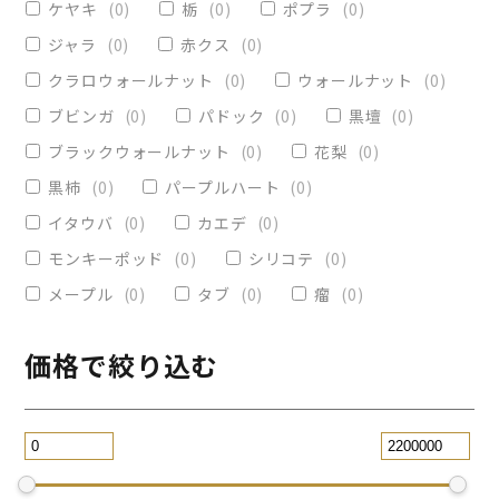
ケヤキ
(
0
)
栃
(
0
)
ポプラ
(
0
)
ヴィクトリア
(
0
)
小物入れ
(
0
)
ジャラ
(
0
)
赤クス
(
0
)
オリーブ
(
0
)
レジンペン
(
0
)
クラロウォールナット
(
0
)
ウォールナット
(
0
)
ストレート
(
0
)
ブビンガ
(
0
)
パドック
(
0
)
黒壇
(
0
)
ブラックウォールナット
(
0
)
花梨
(
0
)
パープルハート
(
0
)
替芯
(
0
)
黒柿
(
0
)
パープルハート
(
0
)
2WAY万年筆
(
0
)
イタウバ
(
0
)
カエデ
(
0
)
一枚板テーブル
(
1
)
モンキーポッド
(
0
)
シリコテ
(
0
)
コースター
(
0
)
メープル
(
0
)
タブ
(
0
)
瘤
(
0
)
リビングテーブル
(
1
)
サイドテーブル
(
0
)
ツイスト
(
0
)
価格で絞り込む
黒檀
(
0
)
ジュエリー万年筆
(
0
)
スタビライズドウッドボールペン
(
0
)
スマホスタンド
(
0
)