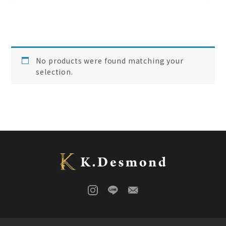
ローズウッド
(
0
)
ご結婚記念に 夫婦ペン・万年筆
(
0
)
デスク
(
0
)
本棚
(
0
)
花梨
(
0
)
No products were found matching your
24KGpラグジュアリー木軸ペン
(
0
)
selection.
屋久杉
(
0
)
アート
(
0
)
オーストラリアジャラ
(
0
)
ジュエリーペン
(
0
)
ケヤキ
(
0
)
一枚板
(
1
)
コンソール
(
0
)
回すタイプ
(
0
)
クラロウォールナット
(
0
)
ラック
(
0
)
キャップタイプ
(
0
)
屋久杉
(
0
)
シャープペン
(
0
)
木軸ペン
(
0
)
イタウバ
(
0
)