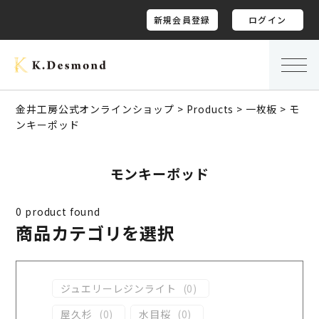
新規会員登録
ログイン
金井工房公式オンラインショップ
>
Products
>
一枚板
>
モ
ンキーポッド
モンキーポッド
0
product found
商品カテゴリを選択
ジュエリーレジンライト
(
0
)
屋久杉
(
0
)
水目桜
(
0
)