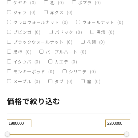
ケヤキ
(
0
)
栃
(
0
)
ポプラ
(
0
)
ヴィクトリア
(
0
)
小物入れ
(
0
)
ジャラ
(
0
)
赤クス
(
0
)
オリーブ
(
0
)
レジンペン
(
0
)
クラロウォールナット
(
0
)
ウォールナット
(
0
)
ストレート
(
0
)
ブビンガ
(
0
)
パドック
(
0
)
黒壇
(
0
)
ブラックウォールナット
(
0
)
花梨
(
0
)
パープルハート
(
0
)
替芯
(
0
)
黒柿
(
0
)
パープルハート
(
0
)
2WAY万年筆
(
0
)
イタウバ
(
0
)
カエデ
(
0
)
一枚板テーブル
(
1
)
モンキーポッド
(
0
)
シリコテ
(
0
)
コースター
(
0
)
メープル
(
0
)
タブ
(
0
)
瘤
(
0
)
リビングテーブル
(
0
)
サイドテーブル
(
0
)
ツイスト
(
0
)
価格で絞り込む
黒檀
(
0
)
ジュエリー万年筆
(
0
)
スタビライズドウッドボールペン
(
0
)
スマホスタンド
(
0
)