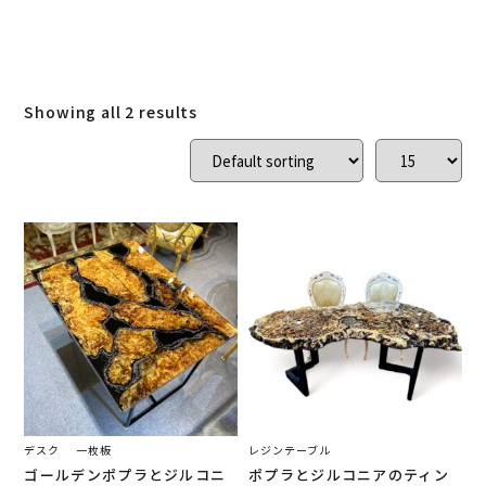
ローズウッド
(
0
)
ご結婚記念に 夫婦ペン・万年筆
(
0
)
デスク
(
1
)
本棚
(
0
)
花梨
(
0
)
Showing all 2 results
24KGpラグジュアリー木軸ペン
(
0
)
屋久杉
(
0
)
アート
(
0
)
オーストラリアジャラ
(
0
)
ジュエリーペン
(
0
)
ケヤキ
(
0
)
一枚板
(
2
)
コンソール
(
0
)
回すタイプ
(
0
)
クラロウォールナット
(
0
)
ラック
(
0
)
キャップタイプ
(
0
)
屋久杉
(
0
)
シャープペン
(
0
)
デスク
一枚板
レジンテーブル
ゴールデンポプラとジルコニ
ポプラとジルコニアのティン
木軸ペン
(
0
)
イタウバ
(
0
)