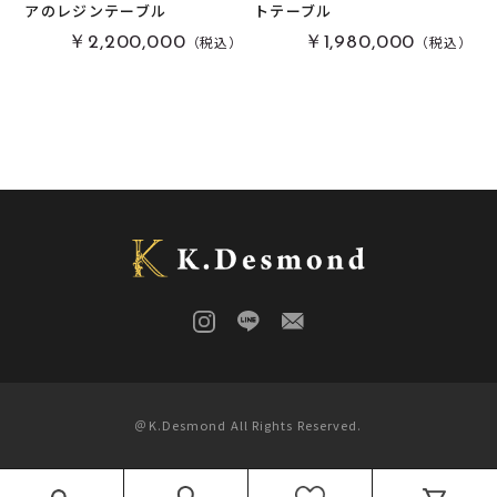
アのレジンテーブル
トテーブル
栃
(
0
)
木軸万年筆
(
0
)
（税込）
（税込）
￥2,200,000
￥1,980,000
黒柿
(
0
)
その他
(
0
)
パドック
(
0
)
金井工房オリジナルレジン
(
0
)
赤楠
(
0
)
神代杉
(
0
)
ポプラ
(
2
)
リグナムバイタ
(
0
)
ビーフウッド・レースウッド
(
0
)
メープル
(
0
)
ブラックウォールナット
(
0
)
カイヅカイブキ
(
0
)
＠K.Desmond All Rights Reserved.
モンキーポッド
(
0
)
楠木
(
0
)