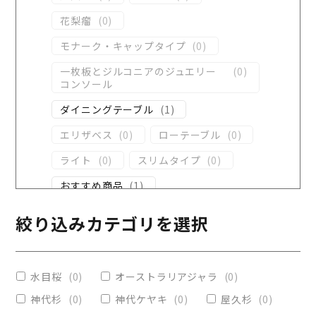
花梨瘤
(
0
)
モナーク・キャップタイプ
(
0
)
一枚板とジルコニアのジュエリー
(
0
)
コンソール
ダイニングテーブル
(
1
)
エリザベス
(
0
)
ローテーブル
(
0
)
ライト
(
0
)
スリムタイプ
(
0
)
おすすめ商品
(
1
)
ダイニングテーブル
(
1
)
絞り込みカテゴリを選択
コンソール
(
0
)
レジンテーブル
(
1
)
水目桜
(
0
)
オーストラリアジャラ
(
0
)
リビングテーブル
(
0
)
神代杉
(
0
)
神代ケヤキ
(
0
)
屋久杉
(
0
)
レジンコーティング
(
0
)