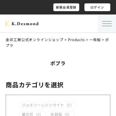
新規会員登録
ログイン
金井工房公式オンラインショップ
>
Products
>
一枚板
>
ポ
プラ
ポプラ
商品カテゴリを選択
ジュエリーレジンライト
(
0
)
屋久杉
(
0
)
水目桜
(
0
)