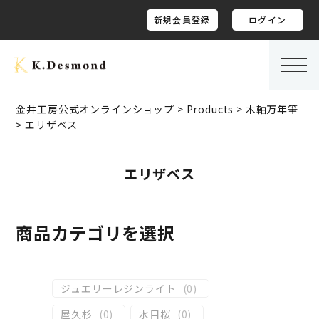
新規会員登録
ログイン
金井工房公式オンラインショップ
>
Products
>
木軸万年筆
>
エリザベス
エリザベス
商品カテゴリを選択
ジュエリーレジンライト
(
0
)
屋久杉
(
0
)
水目桜
(
0
)