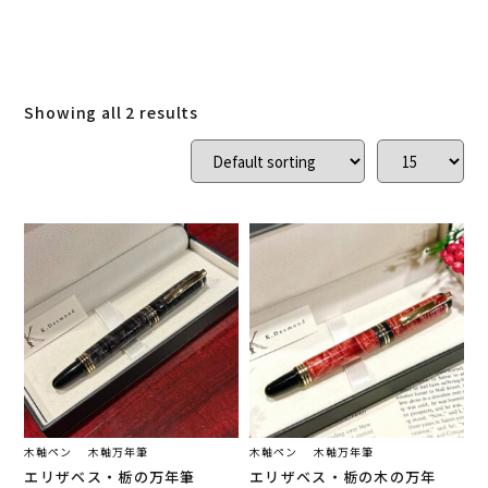
ローズウッド
(
0
)
ご結婚記念に 夫婦ペン・万年筆
(
0
)
デスク
(
0
)
本棚
(
0
)
花梨
(
0
)
Showing all 2 results
24KGpラグジュアリー木軸ペン
(
0
)
屋久杉
(
0
)
アート
(
0
)
オーストラリアジャラ
(
0
)
ジュエリーペン
(
0
)
ケヤキ
(
0
)
一枚板
(
0
)
コンソール
(
0
)
回すタイプ
(
0
)
クラロウォールナット
(
0
)
ラック
(
0
)
キャップタイプ
(
0
)
屋久杉
(
0
)
シャープペン
(
0
)
木軸ペン
木軸万年筆
木軸ペン
木軸万年筆
エリザベス・栃の万年筆
エリザベス・栃の木の万年
木軸ペン
(
2
)
イタウバ
(
0
)