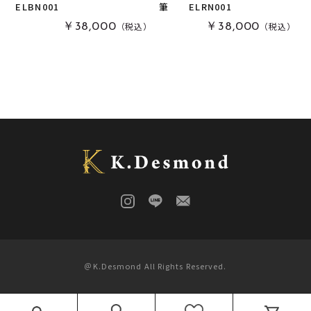
ELBN001
筆 ELRN001
栃
(
0
)
木軸万年筆
(
2
)
（税込）
（税込）
￥38,000
￥38,000
黒柿
(
0
)
その他
(
0
)
パドック
(
0
)
金井工房オリジナルレジン
(
0
)
赤楠
(
0
)
神代杉
(
0
)
ポプラ
(
0
)
リグナムバイタ
(
0
)
ビーフウッド・レースウッド
(
0
)
メープル
(
0
)
ブラックウォールナット
(
0
)
カイヅカイブキ
(
0
)
＠K.Desmond All Rights Reserved.
モンキーポッド
(
0
)
楠木
(
0
)