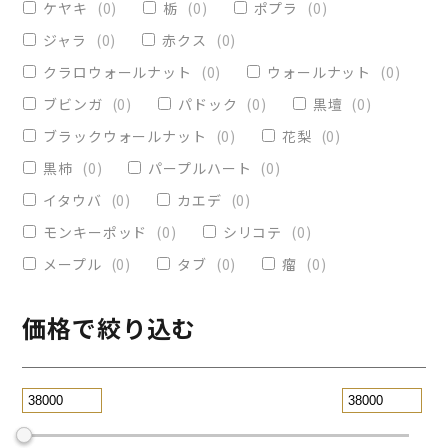
ケヤキ
(
0
)
栃
(
0
)
ポプラ
(
0
)
ヴィクトリア
(
0
)
小物入れ
(
0
)
ジャラ
(
0
)
赤クス
(
0
)
オリーブ
(
0
)
レジンペン
(
0
)
クラロウォールナット
(
0
)
ウォールナット
(
0
)
ストレート
(
0
)
ブビンガ
(
0
)
パドック
(
0
)
黒壇
(
0
)
ブラックウォールナット
(
0
)
花梨
(
0
)
パープルハート
(
0
)
替芯
(
0
)
黒柿
(
0
)
パープルハート
(
0
)
2WAY万年筆
(
0
)
イタウバ
(
0
)
カエデ
(
0
)
一枚板テーブル
(
0
)
モンキーポッド
(
0
)
シリコテ
(
0
)
コースター
(
0
)
メープル
(
0
)
タブ
(
0
)
瘤
(
0
)
リビングテーブル
(
0
)
サイドテーブル
(
0
)
ツイスト
(
0
)
価格で絞り込む
黒檀
(
0
)
ジュエリー万年筆
(
0
)
スタビライズドウッドボールペン
(
0
)
スマホスタンド
(
0
)