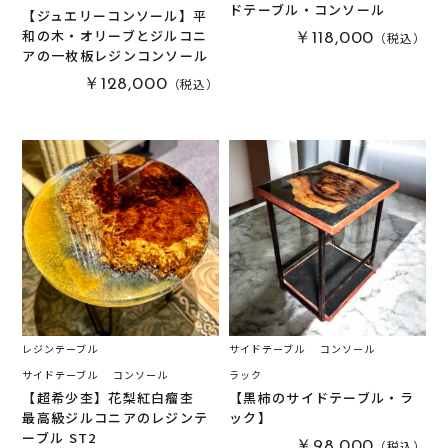
ドテーブル・コンソール
【ジュエリーコンソール】平
木軸ペン
(
0
)
イタウバ
(
0
)
和の木・オリーブとジルコニ
（税込）
￥118,000
アの一枚板レジンコンソール
栃
(
0
)
木軸万年筆
(
0
)
（税込）
￥128,000
黒柿
(
3
)
その他
(
1
)
パドック
(
0
)
金井工房オリジナルレジン
(
0
)
赤楠
(
0
)
神代杉
(
0
)
ポプラ
(
0
)
リグナムバイタ
(
0
)
ビーフウッド・レースウッド
(
0
)
メープル
(
0
)
レジンテーブル
サイドテーブル
コンソール
ブラックウォールナット
(
0
)
サイドテーブル
コンソール
ラック
カイヅカイブキ
(
1
)
【超希少杢】花梨紅白瘤杢
【黒柿のサイドテーブル・ラ
最高級ジルコニアのレジンテ
ック】
モンキーポッド
(
0
)
楠木
(
0
)
ーブル ST2
（税込）
￥98,000