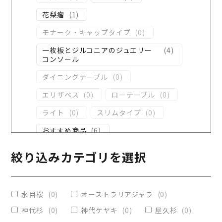
花梨瘤
(
1
)
モナーク・キャップタイプ
(
0
)
一枚板とジルコニアのジュエリー
(
4
)
コンソール
ダイニングテーブル
(
0
)
エリザベス
(
0
)
ローテーブル
(
0
)
ライト
(
0
)
スリムタイプ
(
0
)
おすすめ商品
(
6
)
ダイニングテーブル
(
0
)
絞り込みカテゴリを選択
コンソール
(
8
)
レジンテーブル
(
3
)
水目桜
(
0
)
オーストラリアジャラ
(
0
)
リビングテーブル
(
0
)
神代杉
(
0
)
神代ケヤキ
(
0
)
屋久杉
(
0
)
レジンコーティング
(
0
)