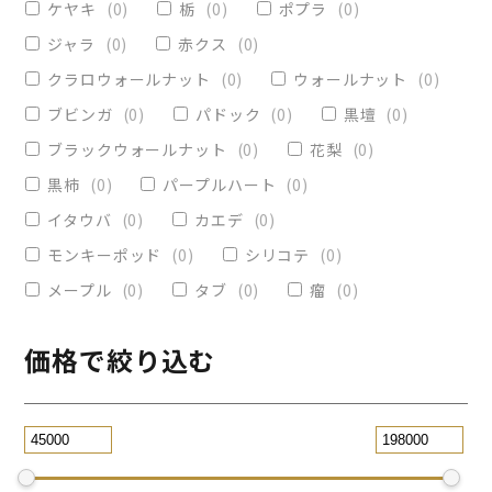
ケヤキ
(
0
)
栃
(
0
)
ポプラ
(
0
)
ヴィクトリア
(
0
)
小物入れ
(
0
)
ジャラ
(
0
)
赤クス
(
0
)
オリーブ
(
0
)
レジンペン
(
0
)
クラロウォールナット
(
0
)
ウォールナット
(
0
)
ストレート
(
0
)
ブビンガ
(
0
)
パドック
(
0
)
黒壇
(
0
)
ブラックウォールナット
(
0
)
花梨
(
0
)
パープルハート
(
0
)
替芯
(
0
)
黒柿
(
0
)
パープルハート
(
0
)
2WAY万年筆
(
0
)
イタウバ
(
0
)
カエデ
(
0
)
一枚板テーブル
(
0
)
モンキーポッド
(
0
)
シリコテ
(
0
)
コースター
(
0
)
メープル
(
0
)
タブ
(
0
)
瘤
(
0
)
リビングテーブル
(
0
)
サイドテーブル
(
13
)
価格で絞り込む
ツイスト
(
0
)
黒檀
(
0
)
ジュエリー万年筆
(
0
)
スタビライズドウッドボールペン
(
0
)