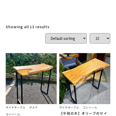
スマホスタンド
(
0
)
ローズウッド
(
0
)
ご結婚記念に 夫婦ペン・万年筆
(
0
)
Showing all 13 results
デスク
(
4
)
本棚
(
0
)
花梨
(
0
)
24KGpラグジュアリー木軸ペン
(
0
)
屋久杉
(
0
)
アート
(
0
)
オーストラリアジャラ
(
0
)
ジュエリーペン
(
0
)
ケヤキ
(
1
)
一枚板
(
8
)
コンソール
(
11
)
回すタイプ
(
0
)
クラロウォールナット
(
0
)
ラック
(
2
)
キャップタイプ
(
0
)
サイドテーブル
デスク
サイドテーブル
コンソール
【平和の木】オリーブのサイ
コンソール
屋久杉
(
1
)
シャープペン
(
0
)