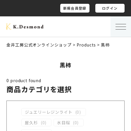
新規会員登録
ログイン
金井工房公式オンラインショップ
>
Products
>
黒柿
黒柿
0
product found
商品カテゴリを選択
ジュエリーレジンライト
(
0
)
屋久杉
(
0
)
水目桜
(
0
)