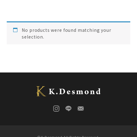
ご結婚記念に 夫婦ペン・万年筆
(
0
)
デスク
(
0
)
本棚
(
0
)
花梨
(
0
)
No products were found matching your
24KGpラグジュアリー木軸ペン
(
0
)
selection.
屋久杉
(
0
)
アート
(
0
)
オーストラリアジャラ
(
0
)
ジュエリーペン
(
0
)
ケヤキ
(
0
)
一枚板
(
0
)
コンソール
(
0
)
回すタイプ
(
0
)
クラロウォールナット
(
0
)
ラック
(
0
)
キャップタイプ
(
0
)
屋久杉
(
0
)
シャープペン
(
0
)
木軸ペン
(
0
)
イタウバ
(
0
)