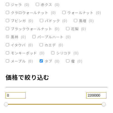
ヴィクトリア
(
0
)
小物入れ
(
0
)
ジャラ
(
0
)
赤クス
(
0
)
オリーブ
(
0
)
レジンペン
(
0
)
クラロウォールナット
(
0
)
ウォールナット
(
0
)
ストレート
(
0
)
ブビンガ
(
0
)
パドック
(
0
)
黒壇
(
0
)
ブラックウォールナット
(
0
)
花梨
(
0
)
パープルハート
(
0
)
替芯
(
0
)
黒柿
(
0
)
パープルハート
(
0
)
2WAY万年筆
(
0
)
イタウバ
(
0
)
カエデ
(
0
)
一枚板テーブル
(
0
)
モンキーポッド
(
0
)
シリコテ
(
0
)
コースター
(
0
)
メープル
(
0
)
タブ
(
0
)
瘤
(
0
)
リビングテーブル
(
0
)
サイドテーブル
(
0
)
ツイスト
(
0
)
価格で絞り込む
黒檀
(
0
)
ジュエリー万年筆
(
0
)
スタビライズドウッドボールペン
(
0
)
スマホスタンド
(
0
)
ローズウッド
(
0
)