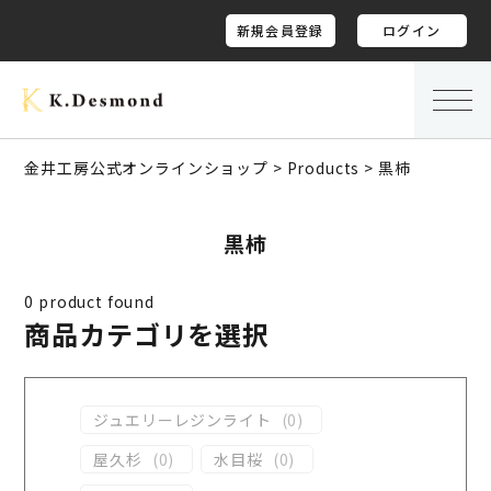
新規会員登録
ログイン
金井工房公式オンラインショップ
>
Products
>
黒柿
黒柿
0
product found
商品カテゴリを選択
ジュエリーレジンライト
(
0
)
屋久杉
(
0
)
水目桜
(
0
)