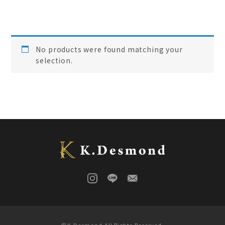
ご結婚記念に 夫婦ペン・万年筆
(
0
)
デスク
(
0
)
本棚
(
0
)
花梨
(
0
)
No products were found matching your
24KGpラグジュアリー木軸ペン
(
0
)
selection.
屋久杉
(
0
)
アート
(
0
)
オーストラリアジャラ
(
0
)
ジュエリーペン
(
0
)
ケヤキ
(
0
)
一枚板
(
0
)
コンソール
(
0
)
回すタイプ
(
0
)
クラロウォールナット
(
0
)
ラック
(
0
)
キャップタイプ
(
0
)
屋久杉
(
0
)
シャープペン
(
0
)
木軸ペン
(
0
)
イタウバ
(
0
)