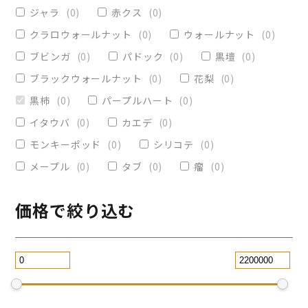
ヴィクトリア
(
0
)
小物入れ
(
0
)
ジャラ
(
0
)
赤クス
(
0
)
オリーブ
(
0
)
レジンペン
(
0
)
クラロウォールナット
(
0
)
ウォールナット
(
0
)
ストレート
(
0
)
ブビンガ
(
0
)
パドック
(
0
)
黒壇
(
0
)
ブラックウォールナット
(
0
)
花梨
(
0
)
パープルハート
(
0
)
替芯
(
0
)
黒柿
(
0
)
パープルハート
(
0
)
2WAY万年筆
(
0
)
イタウバ
(
0
)
カエデ
(
0
)
一枚板テーブル
(
0
)
モンキーポッド
(
0
)
シリコテ
(
0
)
コースター
(
0
)
メープル
(
0
)
タブ
(
0
)
瘤
(
0
)
リビングテーブル
(
0
)
サイドテーブル
(
0
)
ツイスト
(
0
)
価格で絞り込む
黒檀
(
0
)
ジュエリー万年筆
(
0
)
スタビライズドウッドボールペン
(
0
)
スマホスタンド
(
0
)
ローズウッド
(
0
)