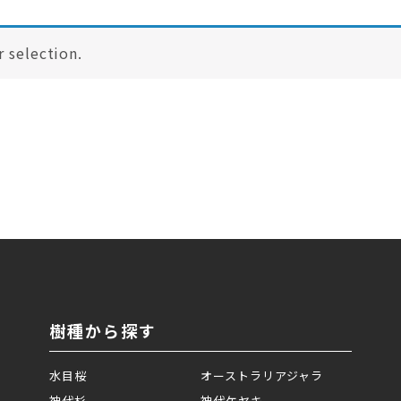
 selection.
樹種から探す
水目桜
オーストラリアジャラ
神代杉
神代ケヤキ