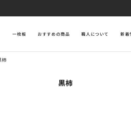
リ
一枚板
おすすめの商品
職人について
新着
> 一枚板とジルコニアのジュエリーコンソール
黒柿
黒柿