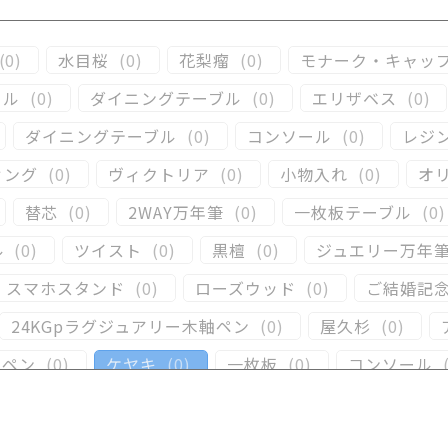
(
0
)
水目桜
(
0
)
花梨瘤
(
0
)
モナーク・キャッ
ール
(
0
)
ダイニングテーブル
(
0
)
エリザベス
(
0
)
ダイニングテーブル
(
0
)
コンソール
(
0
)
レジ
ィング
(
0
)
ヴィクトリア
(
0
)
小物入れ
(
0
)
オ
替芯
(
0
)
2WAY万年筆
(
0
)
一枚板テーブル
(
0
)
ル
(
0
)
ツイスト
(
0
)
黒檀
(
0
)
ジュエリー万年
スマホスタンド
(
0
)
ローズウッド
(
0
)
ご結婚記
24KGpラグジュアリー木軸ペン
(
0
)
屋久杉
(
0
)
ーペン
(
0
)
ケヤキ
(
0
)
一枚板
(
0
)
コンソール
)
キャップタイプ
(
0
)
屋久杉
(
0
)
シャープペ
(
0
)
黒柿
(
0
)
その他
(
0
)
パドック
(
0
)
金