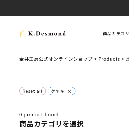
商品カテゴ
> モナーク・キャップタイプ
> ご結婚記念に 夫婦ペン・万年筆
ブラックウォールナット
クラロウォールナット
> スタビライズドウッドボールペン
> 24KGpラグジュアリー木軸ペン
オーストラリアジャラ
金井工房公式オンラインショップ
>
Products
>
×
Reset all
ケヤキ
0
product found
商品カテゴリを選択