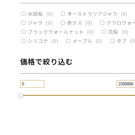
赤楠
(
0
)
神代杉
(
0
)
ポプラ
(
0
)
水目桜
(
0
)
オーストラリアジャラ
(
0
)
ブラックウォールナット
(
0
)
カイヅ
ジャラ
(
0
)
赤クス
(
0
)
クラロウォ
ブラックウォールナット
(
0
)
花梨
(
0
)
シリコテ
(
0
)
メープル
(
0
)
タブ
(
0
価格で絞り込む