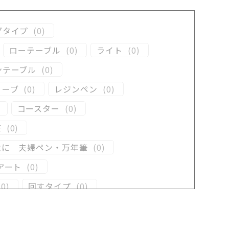
プタイプ
(
0
)
ローテーブル
(
0
)
ライト
(
0
)
ンテーブル
(
0
)
リーブ
(
0
)
レジンペン
(
0
)
コースター
(
0
)
筆
(
0
)
念に 夫婦ペン・万年筆
(
0
)
アート
(
0
)
(
0
)
回すタイプ
(
0
)
ン
(
0
)
木軸ペン
(
0
)
井工房オリジナルレジン
(
0
)