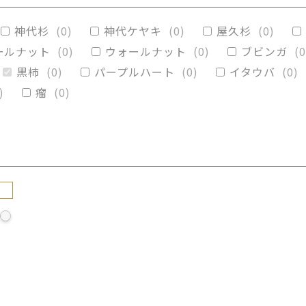
リグナムバイタ
(
0
)
ビーフウッド・レースウッド
神代杉
(
0
)
神代ケヤキ
(
0
)
屋久杉
(
0
)
カイブキ
(
0
)
モンキーポッド
(
0
)
楠木
(
0
)
ールナット
(
0
)
ウォールナット
(
0
)
ブビンガ
(
0
黒柿
(
0
)
パープルハート
(
0
)
イタウバ
(
0
)
)
瘤
(
0
)