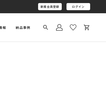
新規会員登録
ログイン
情報
納品事例
￥800,001～￥1,000,000
金井工房オリジナルレジン