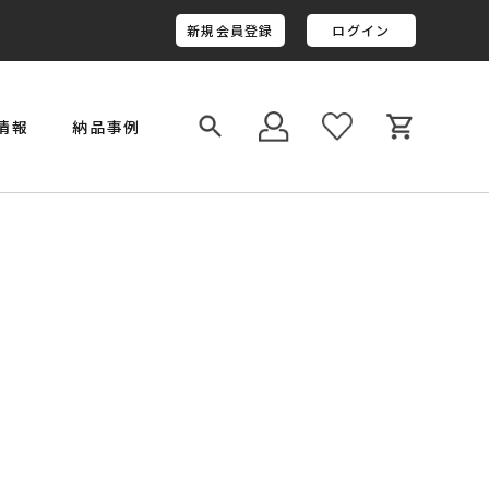
新規会員登録
ログイン
情報
納品事例
￥800,001～￥1,000,000
金井工房オリジナルレジン