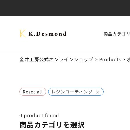
商品カテゴ
> モナーク・キャップタイプ
> ご結婚記念に 夫婦ペン・万年筆
ブラックウォールナット
クラロウォールナット
> スタビライズドウッドボールペン
> 24KGpラグジュアリー木軸ペン
オーストラリアジャラ
金井工房公式オンラインショップ
>
Products
>
×
Reset all
レジンコーティング
0
product found
商品カテゴリを選択