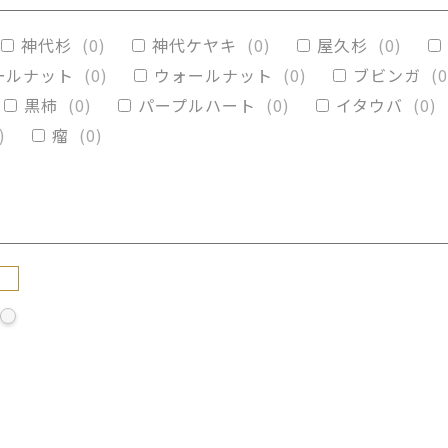
リグナムバイタ
(
0
)
ビーフウッド・レースウッド
神代杉
(
0
)
神代ケヤキ
(
0
)
屋久杉
(
0
)
カイブキ
(
0
)
モンキーポッド
(
0
)
楠木
(
0
)
ールナット
(
0
)
ウォールナット
(
0
)
ブビンガ
(
0
黒柿
(
0
)
パープルハート
(
0
)
イタウバ
(
0
)
)
瘤
(
0
)