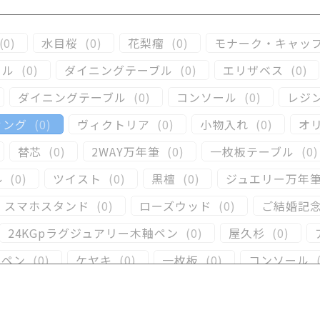
(
0
)
水目桜
(
0
)
花梨瘤
(
0
)
モナーク・キャッ
ール
(
0
)
ダイニングテーブル
(
0
)
エリザベス
(
0
)
ダイニングテーブル
(
0
)
コンソール
(
0
)
レジ
ィング
(
0
)
ヴィクトリア
(
0
)
小物入れ
(
0
)
オ
替芯
(
0
)
2WAY万年筆
(
0
)
一枚板テーブル
(
0
)
ル
(
0
)
ツイスト
(
0
)
黒檀
(
0
)
ジュエリー万年
スマホスタンド
(
0
)
ローズウッド
(
0
)
ご結婚記
24KGpラグジュアリー木軸ペン
(
0
)
屋久杉
(
0
)
ーペン
(
0
)
ケヤキ
(
0
)
一枚板
(
0
)
コンソール
)
キャップタイプ
(
0
)
屋久杉
(
0
)
シャープペ
(
0
)
黒柿
(
0
)
その他
(
0
)
パドック
(
0
)
金