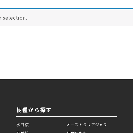
 selection.
樹種から探す
水目桜
オーストラリアジャラ
神代杉
神代ケヤキ