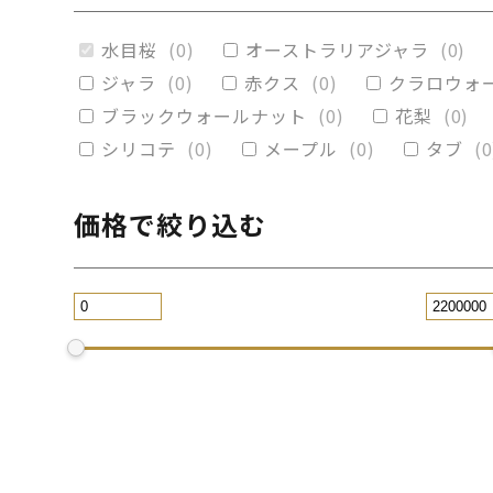
赤楠
(
0
)
神代杉
(
0
)
ポプラ
(
0
)
水目桜
(
0
)
オーストラリアジャラ
(
0
)
ブラックウォールナット
(
0
)
カイヅ
ジャラ
(
0
)
赤クス
(
0
)
クラロウォ
ブラックウォールナット
(
0
)
花梨
(
0
)
シリコテ
(
0
)
メープル
(
0
)
タブ
(
0
価格で絞り込む