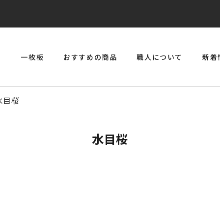
リ
一枚板
おすすめの商品
職人について
新着
> 一枚板とジルコニアのジュエリーコンソール
水目桜
水目桜