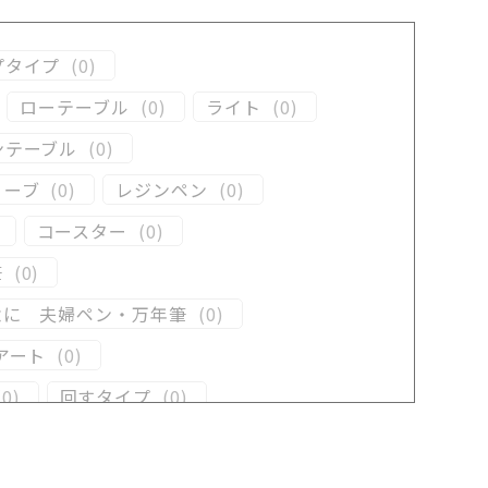
プタイプ
(
0
)
ローテーブル
(
0
)
ライト
(
0
)
ンテーブル
(
0
)
リーブ
(
0
)
レジンペン
(
0
)
コースター
(
0
)
筆
(
0
)
念に 夫婦ペン・万年筆
(
0
)
アート
(
0
)
(
0
)
回すタイプ
(
0
)
ン
(
0
)
木軸ペン
(
0
)
井工房オリジナルレジン
(
0
)