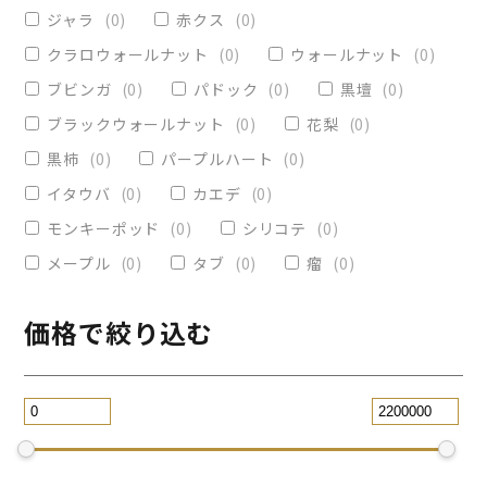
ヴィクトリア
(
0
)
小物入れ
(
0
)
ジャラ
(
0
)
赤クス
(
0
)
オリーブ
(
0
)
レジンペン
(
0
)
クラロウォールナット
(
0
)
ウォールナット
(
0
)
ストレート
(
0
)
ブビンガ
(
0
)
パドック
(
0
)
黒壇
(
0
)
ブラックウォールナット
(
0
)
花梨
(
0
)
パープルハート
(
0
)
替芯
(
0
)
黒柿
(
0
)
パープルハート
(
0
)
2WAY万年筆
(
0
)
イタウバ
(
0
)
カエデ
(
0
)
一枚板テーブル
(
0
)
モンキーポッド
(
0
)
シリコテ
(
0
)
コースター
(
0
)
メープル
(
0
)
タブ
(
0
)
瘤
(
0
)
リビングテーブル
(
0
)
サイドテーブル
(
0
)
ツイスト
(
0
)
価格で絞り込む
黒檀
(
0
)
ジュエリー万年筆
(
0
)
スタビライズドウッドボールペン
(
0
)
スマホスタンド
(
0
)
ローズウッド
(
0
)