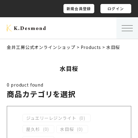
新規会員登録
ログイン
金井工房公式オンラインショップ
>
Products
>
水目桜
水目桜
0
product found
商品カテゴリを選択
ジュエリーレジンライト
(
0
)
屋久杉
(
0
)
水目桜
(
0
)