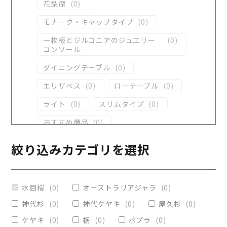
花梨瘤
(
0
)
モナーク・キャップタイプ
(
0
)
一枚板とジルコニアのジュエリー
(
0
)
コンソール
ダイニングテーブル
(
0
)
エリザベス
(
0
)
ローテーブル
(
0
)
ライト
(
0
)
スリムタイプ
(
0
)
おすすめ商品
(
0
)
ダイニングテーブル
(
0
)
絞り込みカテゴリを選択
コンソール
(
0
)
レジンテーブル
(
0
)
水目桜
(
0
)
オーストラリアジャラ
(
0
)
リビングテーブル
(
0
)
神代杉
(
0
)
神代ケヤキ
(
0
)
屋久杉
(
0
)
レジンコーティング
(
0
)
ケヤキ
(
0
)
栃
(
0
)
ポプラ
(
0
)