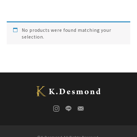
ご結婚記念に 夫婦ペン・万年筆
(
0
)
デスク
(
0
)
本棚
(
0
)
花梨
(
0
)
No products were found matching your
24KGpラグジュアリー木軸ペン
(
0
)
selection.
屋久杉
(
0
)
アート
(
0
)
オーストラリアジャラ
(
0
)
ジュエリーペン
(
0
)
ケヤキ
(
0
)
一枚板
(
0
)
コンソール
(
0
)
回すタイプ
(
0
)
クラロウォールナット
(
0
)
ラック
(
1
)
キャップタイプ
(
0
)
屋久杉
(
0
)
シャープペン
(
0
)
木軸ペン
(
0
)
イタウバ
(
0
)