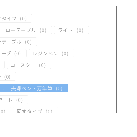
プタイプ
(
0
)
ローテーブル
(
0
)
ライト
(
0
)
ンテーブル
(
0
)
リーブ
(
0
)
レジンペン
(
0
)
コースター
(
0
)
筆
(
0
)
念に 夫婦ペン・万年筆
(
0
)
アート
(
0
)
(
0
)
回すタイプ
(
0
)
ン
(
0
)
木軸ペン
(
0
)
井工房オリジナルレジン
(
0
)