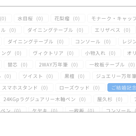
(
0
)
水目桜
(
0
)
花梨瘤
(
0
)
モナーク・キャッ
ール
(
0
)
ダイニングテーブル
(
0
)
エリザベス
(
0
)
ダイニングテーブル
(
0
)
コンソール
(
0
)
レジ
ィング
(
0
)
ヴィクトリア
(
0
)
小物入れ
(
0
)
オ
替芯
(
0
)
2WAY万年筆
(
0
)
一枚板テーブル
(
0
)
ル
(
0
)
ツイスト
(
0
)
黒檀
(
0
)
ジュエリー万年
スマホスタンド
(
0
)
ローズウッド
(
0
)
ご結婚記
24KGpラグジュアリー木軸ペン
(
0
)
屋久杉
(
0
)
ーペン
(
0
)
ケヤキ
(
0
)
一枚板
(
0
)
コンソール
)
キャップタイプ
(
0
)
屋久杉
(
0
)
シャープペ
(
0
)
黒柿
(
0
)
その他
(
0
)
パドック
(
0
)
金