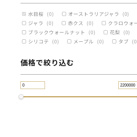
赤楠
(
0
)
神代杉
(
0
)
ポプラ
(
0
)
水目桜
(
0
)
オーストラリアジャラ
(
0
)
ブラックウォールナット
(
0
)
カイヅ
ジャラ
(
0
)
赤クス
(
0
)
クラロウォ
ブラックウォールナット
(
0
)
花梨
(
0
)
シリコテ
(
0
)
メープル
(
0
)
タブ
(
0
価格で絞り込む