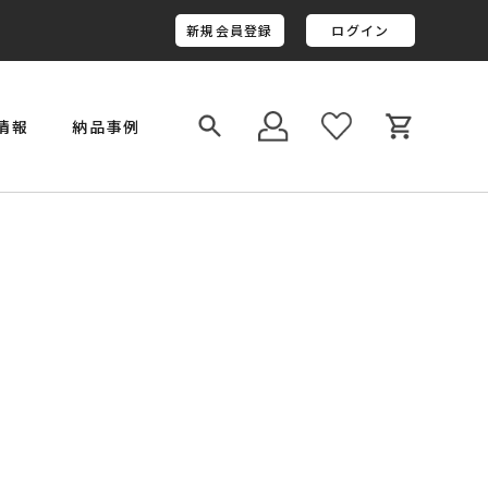
新規会員登録
ログイン
情報
納品事例
￥800,001～￥1,000,000
金井工房オリジナルレジン