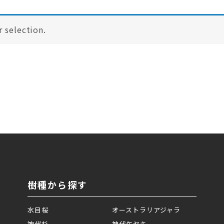
 selection.
樹種から探す
水目桜
オーストラリアジャラ
神代杉
神代ケヤキ