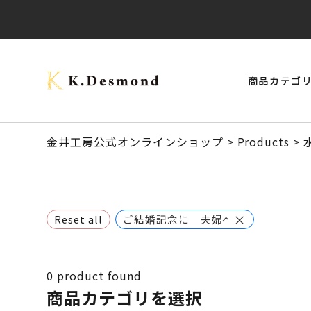
商品カテゴ
> モナーク・キャップタイプ
> ご結婚記念に 夫婦ペン・万年筆
ブラックウォールナット
クラロウォールナット
> スタビライズドウッドボールペン
> 24KGpラグジュアリー木軸ペン
オーストラリアジャラ
金井工房公式オンラインショップ
>
Products
>
×
Reset all
ご結婚記念に 夫婦ペン・万年筆
0
product found
商品カテゴリを選択