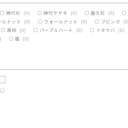
リグナムバイタ
(
0
)
ビーフウッド・レースウッド
神代杉
(
0
)
神代ケヤキ
(
0
)
屋久杉
(
0
)
カイブキ
(
0
)
モンキーポッド
(
0
)
楠木
(
0
)
ールナット
(
0
)
ウォールナット
(
0
)
ブビンガ
(
0
黒柿
(
0
)
パープルハート
(
0
)
イタウバ
(
0
)
)
瘤
(
0
)