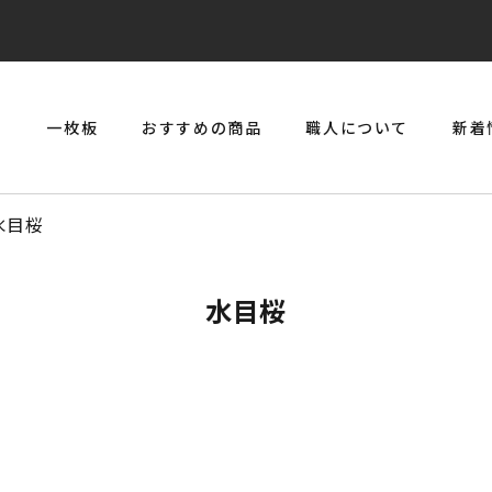
リ
一枚板
おすすめの商品
職人について
新着
> 一枚板とジルコニアのジュエリーコンソール
水目桜
水目桜