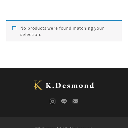
ご結婚記念に 夫婦ペン・万年筆
(
0
)
デスク
(
0
)
本棚
(
0
)
花梨
(
0
)
No products were found matching your
24KGpラグジュアリー木軸ペン
(
0
)
selection.
屋久杉
(
0
)
アート
(
0
)
オーストラリアジャラ
(
0
)
ジュエリーペン
(
0
)
ケヤキ
(
0
)
一枚板
(
0
)
コンソール
(
0
)
回すタイプ
(
0
)
クラロウォールナット
(
0
)
ラック
(
0
)
キャップタイプ
(
0
)
屋久杉
(
0
)
シャープペン
(
0
)
木軸ペン
(
0
)
イタウバ
(
0
)