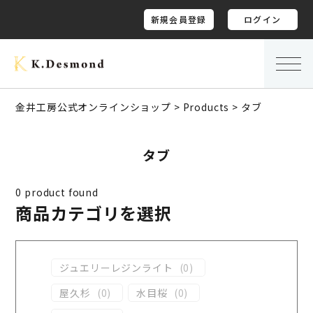
新規会員登録
ログイン
金井工房公式オンラインショップ
>
Products
>
タブ
タブ
0
product found
商品カテゴリを選択
ジュエリーレジンライト
(
0
)
屋久杉
(
0
)
水目桜
(
0
)