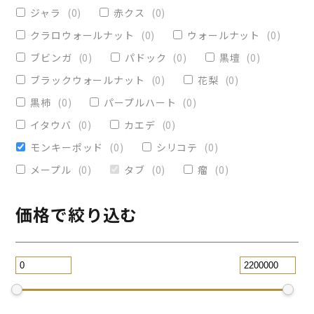
ヴィクトリア
(
0
)
小物入れ
(
0
)
ジャラ
(
0
)
赤クス
(
0
)
オリーブ
(
0
)
レジンペン
(
0
)
クラロウォールナット
(
0
)
ウォールナット
(
0
)
ストレート
(
0
)
ブビンガ
(
0
)
パドック
(
0
)
黒壇
(
0
)
ブラックウォールナット
(
0
)
花梨
(
0
)
パープルハート
(
0
)
替芯
(
0
)
黒柿
(
0
)
パープルハート
(
0
)
2WAY万年筆
(
0
)
イタウバ
(
0
)
カエデ
(
0
)
一枚板テーブル
(
0
)
モンキーポッド
(
0
)
シリコテ
(
0
)
コースター
(
0
)
メープル
(
0
)
タブ
(
0
)
瘤
(
0
)
リビングテーブル
(
0
)
サイドテーブル
(
0
)
ツイスト
(
0
)
価格で絞り込む
黒檀
(
0
)
ジュエリー万年筆
(
0
)
スタビライズドウッドボールペン
(
0
)
スマホスタンド
(
0
)
ローズウッド
(
0
)