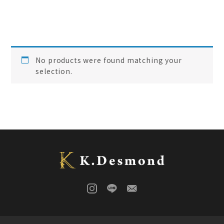
ローズウッド
(
0
)
ご結婚記念に 夫婦ペン・万年筆
(
0
)
デスク
(
0
)
本棚
(
0
)
花梨
(
0
)
No products were found matching your
24KGpラグジュアリー木軸ペン
(
0
)
selection.
屋久杉
(
0
)
アート
(
0
)
オーストラリアジャラ
(
0
)
ジュエリーペン
(
0
)
ケヤキ
(
0
)
一枚板
(
3
)
コンソール
(
0
)
回すタイプ
(
0
)
クラロウォールナット
(
0
)
ラック
(
0
)
キャップタイプ
(
0
)
屋久杉
(
0
)
シャープペン
(
0
)
木軸ペン
(
0
)
イタウバ
(
0
)