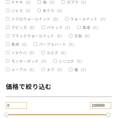
ケヤキ
(
0
)
栃
(
0
)
ポプラ
(
0
)
ヴィクトリア
(
0
)
小物入れ
(
0
)
ジャラ
(
0
)
赤クス
(
0
)
オリーブ
(
0
)
レジンペン
(
0
)
クラロウォールナット
(
0
)
ウォールナット
(
0
)
ストレート
(
0
)
ブビンガ
(
0
)
パドック
(
0
)
黒壇
(
0
)
ブラックウォールナット
(
0
)
花梨
(
0
)
パープルハート
(
0
)
替芯
(
0
)
黒柿
(
0
)
パープルハート
(
0
)
2WAY万年筆
(
0
)
イタウバ
(
0
)
カエデ
(
0
)
一枚板テーブル
(
1
)
モンキーポッド
(
0
)
シリコテ
(
0
)
コースター
(
0
)
メープル
(
0
)
タブ
(
0
)
瘤
(
0
)
リビングテーブル
(
1
)
サイドテーブル
(
0
)
ツイスト
(
0
)
価格で絞り込む
黒檀
(
0
)
ジュエリー万年筆
(
0
)
スタビライズドウッドボールペン
(
0
)
スマホスタンド
(
0
)