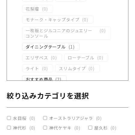
花梨瘤
(
0
)
モナーク・キャップタイプ
(
0
)
一枚板とジルコニアのジュエリー
(
0
)
コンソール
ダイニングテーブル
(
1
)
エリザベス
(
0
)
ローテーブル
(
0
)
ライト
(
0
)
スリムタイプ
(
0
)
おすすめ商品
(
2
)
ダイニングテーブル
(
1
)
絞り込みカテゴリを選択
コンソール
(
0
)
レジンテーブル
(
1
)
水目桜
(
0
)
オーストラリアジャラ
(
0
)
リビングテーブル
(
1
)
神代杉
(
0
)
神代ケヤキ
(
0
)
屋久杉
(
0
)
レジンコーティング
(
0
)