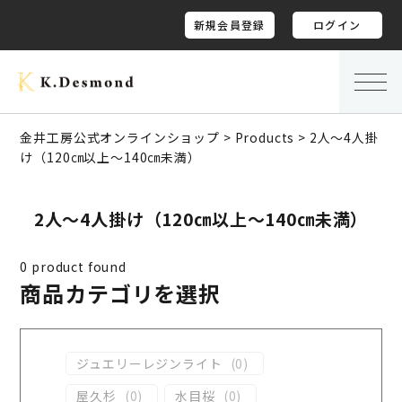
新規会員登録
ログイン
金井工房公式オンラインショップ
>
Products
>
2人～4人掛
け（120㎝以上～140㎝未満）
2人～4人掛け（120㎝以上～140㎝未満）
0
product found
商品カテゴリを選択
ジュエリーレジンライト
(
0
)
屋久杉
(
0
)
水目桜
(
0
)