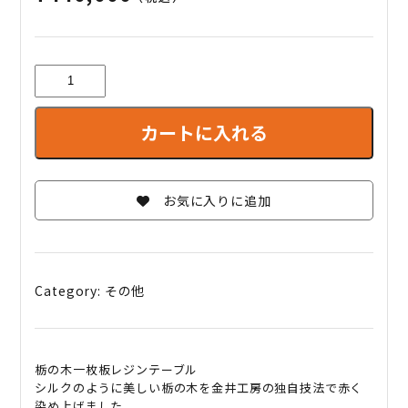
栃
の
木
カートに入れる
一
枚
板
レ
お気に入りに追加
ジ
ン
テ
ー
Category:
その他
ブ
ル
quantity
栃の木一枚板レジンテーブル
シルクのように美しい栃の木を金井工房の独自技法で赤く
染め上げました。