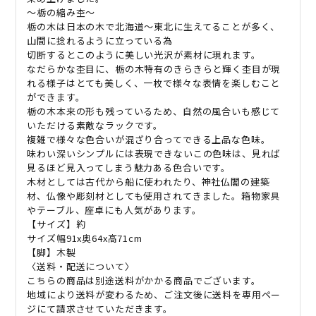
〜栃の縮み杢〜
栃の木は日本の木で北海道〜東北に生えてることが多く、
山間に捻れるように立っている為
切断するとこのように美しい光沢が素材に現れます。
なだらかな杢目に、栃の木特有のきらきらと輝く杢目が現
れる様子はとても美しく、一枚で様々な表情を楽しむこと
ができます。
栃の木本来の形も残っているため、自然の風合いも感じて
いただける素敵なラックです。
複雑で様々な色合いが混ざり合ってできる上品な色味。
味わい深いシンプルには表現できないこの色味は、見れば
見るほど見入ってしまう魅力ある色合いです。
木材としては古代から船に使われたり、神社仏閣の建築
材、仏像や彫刻材としても使用されてきました。箱物家具
やテーブル、座卓にも人気があります。
【サイズ】約
サイズ幅91x奥64x高71cm
【脚】木製
〈送料・配送について〉
こちらの商品は別途送料がかかる商品でございます。
地域により送料が変わるため、ご注文後に送料を専用ペー
ジにて請求させていただきます。