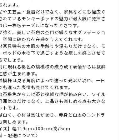
されます。
品や工芸品・食器だけでなく、家具などにも幅広く
されているモンキーポッドの魅力が最大限に発揮さ
のは一枚板テーブルになったときです。
が強く、美しい茶色の杢目が織りなすグラデーショ
、空間に確かな存在感を与えてくれます。
材家具特有の木肌の手触りや温もりだけでなく、モ
ーポッドの木の下で過ごすような癒しを感じさせて
るでしょう。
則に現れる褐色の縞模様の織り成す表情からは抜群
在感が生まれます。
縞模様は見る角度によって違った光沢が現れ、一日
でも違った表情も見せてくれます。
の茶褐色からこげ茶と複雑な柄が絡み合い、ワイル
雰囲気のだけでなく、上品さも楽しめる点も大きな
ントです。
は白く、心材は黒味があり、赤身と白太のコントラ
も楽しめます。
ズ】幅119cmx100cmx高75cm
料・配送について〉