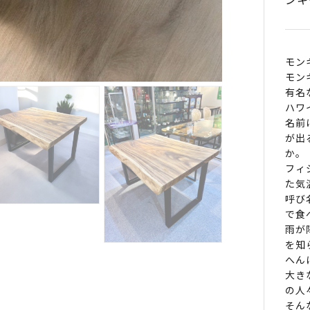
ブ
ル
CN0
モン
quan
モン
有名
ハワ
名前
が出
か。
フィ
た気
呼び
で食
雨が
を知
へん
大き
の人
そん