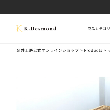
商品カテゴ
> モナーク・キャップタイプ
> ご結婚記念に 夫婦ペン・万年筆
ブラックウォールナット
クラロウォールナット
> スタビライズドウッドボールペン
> 24KGpラグジュアリー木軸ペン
オーストラリアジャラ
金井工房公式オンラインショップ
>
Products
>