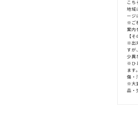
こち
地域
ージ
※ご
案内
【そ
※出
すが
少異
※ひ
ます
傷・
※大
品・