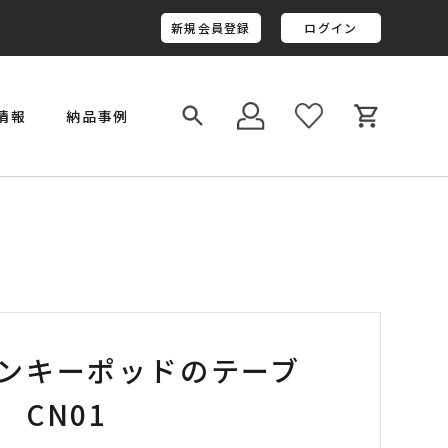
新規会員登録
ログイン
情報
納品事例
￥800,001～￥1,000,000
金井工房オリジナルレジン
ンキーポッドのテーブ
 CN01