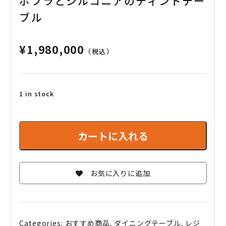
ポプラとジルコニアのティントテー
ブル
¥
1,980,000
（税込）
1 in stock
ポ
プ
カートに入れる
ラ
と
ジ
お気に入りに追加
ル
コ
ニ
ア
の
Categories:
おすすめ商品
,
ダイニングテーブル
,
レジ