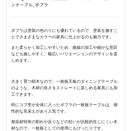
テ
ンテーブル
,
ポプラ
ィ
ン
ト
テ
ポプラは塗装の色のりにも優れているので、塗装を施すこ
ー
とでさまざまなカラーの家具に仕上がるのも魅力です。
ブ
また柔らかく加工しやすいため、曲線の加工や細かな意匠
ル
なども施しやすく、幅広いバリエーションのデザインを楽
quantity
しめます。
大きく育つ樹木なので、一枚板天板のダイニングテーブル
のような、木材の良さをストレートに楽しめる家具にも加
工できます。
特にコブ杢が全体に入ったポプラの一枚板テーブルは、個
性的な見栄えがあり人気です。
無垢材特有の割れや反りなどの狂いが比較的生じにくい木
材なので、一枚板としての使用にもぴったりです。