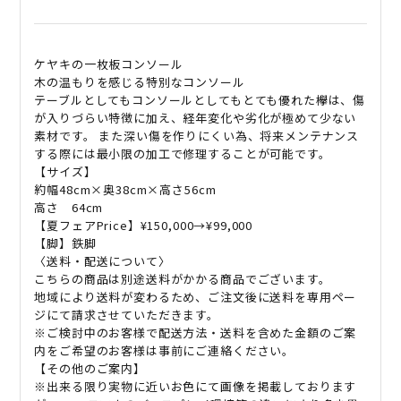
ケヤキの一枚板コンソール
木の温もりを感じる特別なコンソール
テーブルとしてもコンソールとしてもとても優れた欅は、傷
が入りづらい特徴に加え、経年変化や劣化が極めて少ない
素材です。 また深い傷を作りにくい為、将来メンテナンス
する際には最小限の加工で修理することが可能です。
【サイズ】
約幅48cm×奥38cm×高さ56cm
高さ 64cm
【夏フェアPrice】¥150,000→¥99,000
【脚】鉄脚
〈送料・配送について〉
こちらの商品は別途送料がかかる商品でございます。
地域により送料が変わるため、ご注文後に送料を専用ペー
ジにて請求させていただきます。
※ご検討中のお客様で配送方法・送料を含めた金額のご案
内をご希望のお客様は事前にご連絡ください。
【その他のご案内】
※出来る限り実物に近いお色にて画像を掲載しております