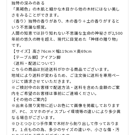
独特の深みのある
「黒褐色」の木肌と細かな木目から他の木材にはない美し
さをみることができます。
〈香り〉独特の香りがあり、木の香り＋土の香りがすると
いう不思議な感覚。
人間の知恵では計り知れない不思議な生命の神秘さが
2,500
年前の悠久の時を超え、現代に目覚めた「神様の贈り物」
です。
【サイズ】高さ
76cm×
幅
119cm×
奥
69cm
【テーブル脚】アイアン脚
〈送料・配送について〉
こちらの商品は別途送料がかかる商品でございます。
地域により送料が変わるため、ご注文後に送料を専用ペー
ジにて請求させていただきます。
※ご検討中のお客様で配送方法・送料を含めた金額のご案
内をご希望のお客様は事前にご連絡ください。
【その他のご案内】
※出来る限り実物に近いお色にて画像を掲載しております
が、
PC
、スマホのディスプレイ環境等の違いにより多少異
なる場合がございます。
※ひとつひとつ手作業で木材から削り出して作っておりま
す。１点ものの為、多少のサイズの違いや、小さな傷・汚