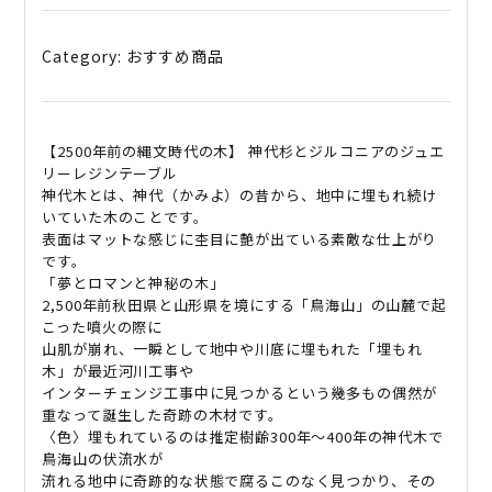
Category:
おすすめ商品
【
2500
年前の縄文時代の木】 神代杉とジルコニアのジュエ
リーレジンテーブル
神代木とは、神代（かみよ）の昔から、地中に埋もれ続け
いていた木のことです。
表面はマットな感じに杢目に艶が出ている素敵な仕上がり
です。
「夢とロマンと神秘の木」
2,500
年前秋田県と山形県を境にする「鳥海山」の山麓で起
こった噴火の際に
山肌が崩れ、一瞬として地中や川底に埋もれた「埋もれ
木」が最近河川工事や
インターチェンジ工事中に見つかるという幾多もの偶然が
重なって誕生した奇跡の木材です。
〈色〉埋もれているのは推定樹齢
300
年～
400
年の神代木で
鳥海山の伏流水が
流れる地中に奇跡的な状態で腐るこのなく見つかり、その