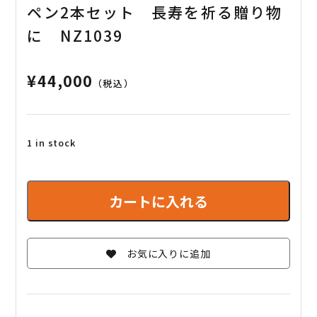
ペン2本セット 長寿を祈る贈り物
に NZ1039
¥
44,000
（税込）
1 in stock
【結
婚
カートに入れる
の
お
祝
お気に入りに追加
い
に・
夫
婦