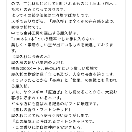
ので、工芸材などとして利用されるものは土埋木（倒木し
2
た木）のみとなっております。
本
よってその希少価値は年々増すばかりです。
セ
スギでありながら、「屋久杉」は全く別の存在感を放つ、
ッ
究極の杉材です。
ト
中でも金井工房の選出する屋久杉は、
長
“100本に1本”という確率でしか手に入らない
寿
美しく・素晴らしい杢が出ているものを厳選しておりま
す。
を
【屋久杉は長寿の木】
祈
屋久島の硬い花崗岩の大地と
る
標高2000メートル級の山々という厳しい環境で
贈
屋久杉の樹齢は数千年にも及び、大変な長寿を誇ります。
り
そういったことから「長寿」と「繁栄」の象徴とも言われ
物
る屋久杉。
に
また、ヤクスギ＝「厄過ぎ」とも読めることから、大変お
NZ1039
客様に好まれている木です。
quantity
どんな方にも喜ばれる記念のギフトに最適です。
【癒しの香り・フィトンチッド】
屋久杉はとても心安らぐ良い香りがします。
『森の精気』と呼ばれるフィトンチッドです。
・この香りには自律神経を安定させる。