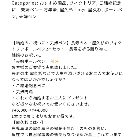
ペ
Categories:
おすすめ商品
,
ヴィクトリア
,
ご結婚記念
ン】
に 夫婦ペン・万年筆
,
屋久杉
Tags:
屋久杉
,
ボールペ
長
ン
,
夫婦ペン
寿
の
木・
屋
【結婚のお祝いに・夫婦ペン】長寿の木・屋久杉のヴィク
久
トリアボールペン2本セット 長寿を祈る贈り物に
結婚のお祝いに
杉
「夫婦ボールペン」
の
お客様のご要望で実現致しました。
ヴ
長寿の木 屋久杉などで人生を添い遂げるお二人でお使いに
ィ
なってはいかがでしょうか？
ク
・ご結婚記念日に
ト
・夫婦円満
リ
・これから結婚するお二人にプレゼント
ア
など様々なお祝いでお使いくださいませ。
ボ
¥46,000→¥44,000
ー
1本づつ買うよりもお買い得です。
【屋久杉とは…】
ル
鹿児島県の屋久島産の樹齢千年以上のものを言い、
ペ
現在では自然保護等の規制もあり伐採が禁止されています
ン