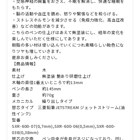
・交感神経の興奮をおさえ、不眠を解消し、快適な睡眠を
もたらす。
・脳の活動や血圧を鎮め、怒りや緊張などを和らげる。
・ストレスホルモンを減少させる（免疫力強化、高血圧改
善）などの効能があります。
こちらのペンの仕上げはあえて無塗装にし、経年の変化を
楽しんでいただく仕様にしてあります。
樹脂の多い材は使い込んでいくにつれ素晴らしい飴色にな
りツヤも増していきます。
是非お楽しみください。
【商品情報】
素材 木
仕上げ 無塗装 艶あり研磨仕上げ
木軸の直径1番太いところで約13mm
ペンの長さ 約145mm
重さ 約70g
メカニカル 繰り出しタイプ
替芯タイプ 三菱鉛筆JETSTREAM ジェットストリーム(油
性インク)
型番
SXR-600-07(0,7mm),SXR-600-06(0,5mm),SXR-600-
038(0,38mm)
替芯の交換 ペン中央が金具がネジになっており、回し