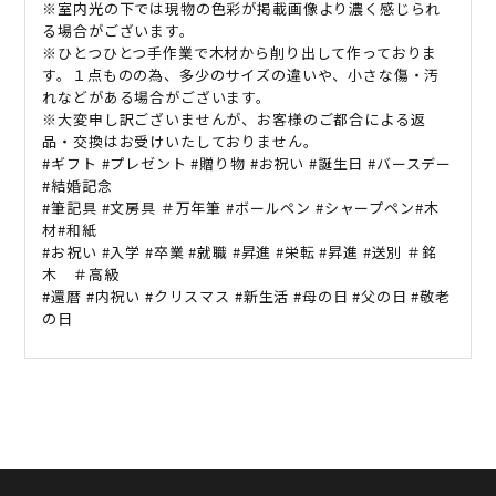
※室内光の下では現物の色彩が掲載画像より濃く感じられ
る場合がございます。
※ひとつひとつ手作業で木材から削り出して作っておりま
す。１点ものの為、多少のサイズの違いや、小さな傷・汚
れなどがある場合がございます。
※大変申し訳ございませんが、お客様のご都合による返
品・交換はお受けいたしておりません。
#ギフト #プレゼント #贈り物 #お祝い #誕生日 #バースデー
#結婚記念
#筆記具 #文房具 ＃万年筆 #ボールペン #シャープペン#木
材#和紙
#お祝い #入学 #卒業 #就職 #昇進 #栄転 #昇進 #送別 ＃銘
木 ＃高級
#還暦 #内祝い #クリスマス #新生活 #母の日 #父の日 #敬老
の日