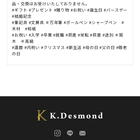
品・交換はお受けいたしておりません。
#
ギフト
#
プレゼント
#
贈り物
#
お祝い
#
誕生日
#
バースデー
#
結婚記念
#
筆記具
#
文房具
＃万年筆
#
ボールペン
#
シャープペン
#
木材
#
和紙
#
お祝い
#
入学
#
卒業
#
就職
#
昇進
#
栄転
#
昇進
#
送別
＃銘
木 ＃高級
#
還暦
#
内祝い
#
クリスマス
#
新生活
#
母の日
#
父の日
#
敬老
の日