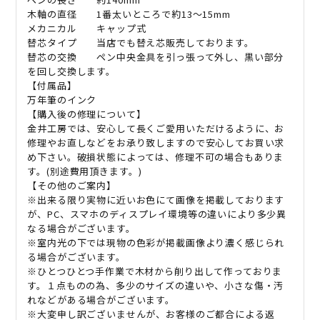
木軸の直径
1
番太いところで約
13
〜
15mm
メカニカル キャップ式
替芯タイプ 当店でも替え芯販売しております。
替芯の交換 ペン中央金具を引っ張って外し、黒い部分
を回し交換します。
【付属品】
万年筆のインク
【購入後の修理について】
金井工房では、安心して長くご愛用いただけるように、お
修理やお直しなどをお承り致しますので安心してお買い求
め下さい。破損状態によっては、修理不可の場合もありま
す。
(
別途費用頂きます。
)
【その他のご案内】
※出来る限り実物に近いお色にて画像を掲載しております
が、
PC
、スマホのディスプレイ環境等の違いにより多少異
なる場合がございます。
※室内光の下では現物の色彩が掲載画像より濃く感じられ
る場合がございます。
※ひとつひとつ手作業で木材から削り出して作っておりま
す。１点ものの為、多少のサイズの違いや、小さな傷・汚
れなどがある場合がございます。
※大変申し訳ございませんが、お客様のご都合による返