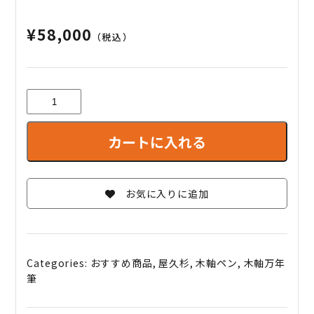
¥
58,000
（税込）
【世
界
に
カートに入れる
一
本
だ
け】
お気に入りに追加
長
寿
の
木・
Categories:
おすすめ商品
,
屋久杉
,
木軸ペン
,
木軸万年
屋
筆
久
杉
の