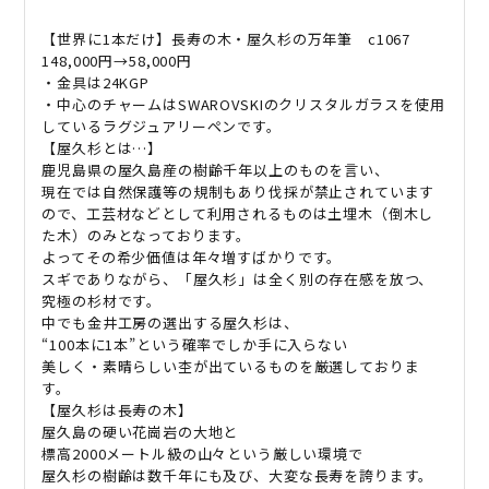
万
【世界に
1
本だけ】長寿の木・屋久杉の万年筆
c1067
年
148,000
円
→58,000
円
筆
・金具は
24KGP
長
・中心のチャームは
SWAROVSKI
のクリスタルガラスを使用
寿
しているラグジュアリーペンです。
を
【屋久杉とは
…
】
祈
鹿児島県の屋久島産の樹齢千年以上のものを言い、
る
現在では自然保護等の規制もあり伐採が禁止されています
贈
ので、工芸材などとして利用されるものは土埋木（倒木し
た木）のみとなっております。
り
よってその希少価値は年々増すばかりです。
物
スギでありながら、「屋久杉」は全く別の存在感を放つ、
に
究極の杉材です。
quantity
中でも金井工房の選出する屋久杉は、
“100
本に
1
本
”
という確率でしか手に入らない
美しく・素晴らしい杢が出ているものを厳選しておりま
す。
【屋久杉は長寿の木】
屋久島の硬い花崗岩の大地と
標高
2000
メートル級の山々という厳しい環境で
屋久杉の樹齢は数千年にも及び、大変な長寿を誇ります。