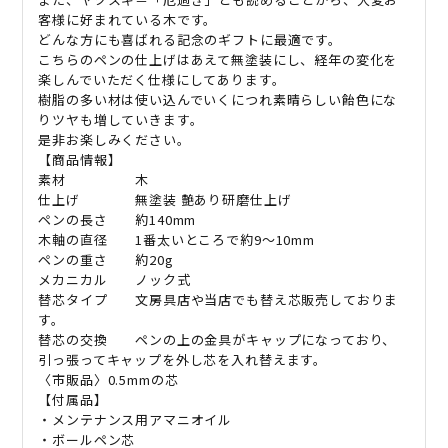
客様に好まれている木です。
どんな方にも喜ばれる記念のギフトに最適です。
こちらのペンの仕上げはあえて無塗装にし、経年の変化を
楽しんでいただく仕様にしてあります。
樹脂の多い材は使い込んでいくにつれ素晴らしい飴色にな
りツヤも増していきます。
是非お楽しみください。
【商品情報】
素材 木
仕上げ 無塗装 艶あり研磨仕上げ
ペンの長さ 約140mm
木軸の直径 1番太いところで約9〜10mm
ペンの重さ 約20g
メカニカル ノック式
替芯タイプ 文房具店や当店でも替え芯販売しておりま
す。
替芯の交換 ペンの上の金具がキャップになっており、
引っ張ってキャップを外し芯を入れ替えます。
〈市販品〉0.5mmの芯
【付属品】
・メンテナンス用アマニオイル
・ボールペン芯