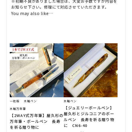
※初期不良がありました場合は、大変お手数ですが内容を
お知らせ下さい。修理にて対応させていただきます。
You may also like…
一枚板
木軸ペン
木軸ペン
【ジュエリーボールペン】
木軸万年筆
屋久杉とジルコニアのボー
【2WAY式万年筆】屋久杉の
ルペン 長寿を祈る贈り物
万年筆・ボールペン 長寿
に CN6-40
を祈る贈り物に