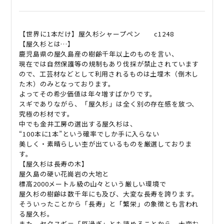
ペ
ン
長
【世界に1本だけ】屋久杉シャープペン c1248
寿
【屋久杉とは…】
を
鹿児島県の屋久島産の樹齢千年以上のものを言い、
祈
現在では自然保護等の規制もあり伐採が禁止されています
る
ので、工芸材などとして利用されるものは土埋木（倒木し
贈
た木）のみとなっております。
り
よってその希少価値は年々増すばかりです。
物
スギでありながら、「屋久杉」は全く別の存在感を放つ、
に
究極の杉材です。
中でも金井工房の選出する屋久杉は、
quantity
“100本に1本”という確率でしか手に入らない
美しく・素晴らしい杢が出ているものを厳選しておりま
す。
【屋久杉は長寿の木】
屋久島の硬い花崗岩の大地と
標高2000メートル級の山々という厳しい環境で
屋久杉の樹齢は数千年にも及び、大変な長寿を誇ります。
そういったことから「長寿」と「繁栄」の象徴とも言われ
る屋久杉。
また、ヤクスギ＝「厄過ぎ」とも読めることから、大変お