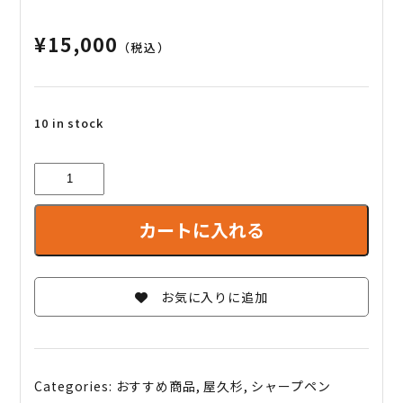
¥
15,000
（税込）
10 in stock
樹
齢
1000
カートに入れる
年
以
上・
屋
お気に入りに追加
久
杉
シ
ャ
Categories:
おすすめ商品
,
屋久杉
,
シャープペン
ー