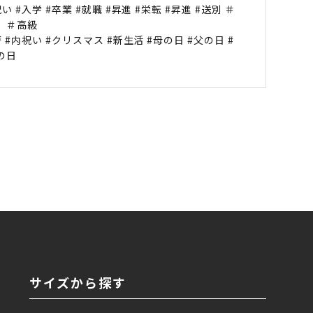
い #入学 #卒業 #就職 #昇進 #栄転 #昇進 #送別 ＃
 ＃高級
 #内祝い #クリスマス #新生活 #母の日 #父の日 #
の日
サイズから探す