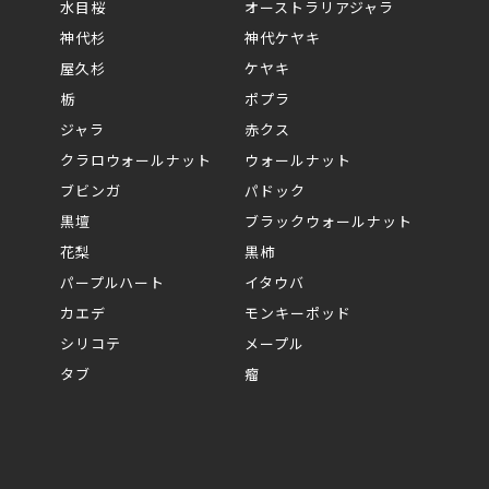
水目桜
オーストラリアジャラ
神代杉
神代ケヤキ
屋久杉
ケヤキ
栃
ポプラ
ジャラ
赤クス
クラロウォールナット
ウォールナット
ブビンガ
パドック
黒壇
ブラックウォールナット
花梨
黒柿
パープルハート
イタウバ
カエデ
モンキーポッド
シリコテ
メープル
タブ
瘤