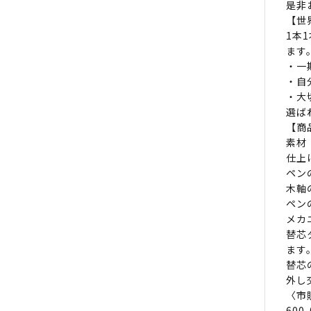
是非
【世
1本
ます
・一
・自
・大
選ば
【商
素
仕上
ペン
木軸
ペン
メカ
替芯
ます
替芯
外し
〈市
600-