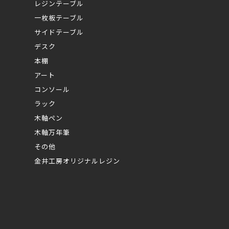
レジンテーブル
一枚板テーブル
サイドテーブル
デスク
本棚
アート
コンソール
ラック
木軸ペン
木軸万年筆
その他
金井工房オリジナルレジン