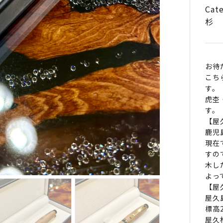
節・
Cat
入
杉
り
皮】
屋
お待
久
こち
杉
す。
ボ
虎杢
ー
す。
ル
【屋
ペ
鹿児
現在
すの
CN1
木し
quan
よっ
【屋
屋久
標高
屋久