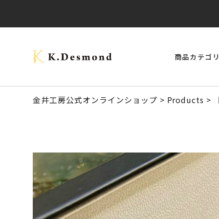
商品カテゴ
> モナーク・キャップタイプ
> ご結婚記念に 夫婦ペン・万年筆
ブラックウォールナット
クラロウォールナット
> スタビライズドウッドボールペン
> 24KGpラグジュアリー木軸ペン
オーストラリアジャラ
金井工房公式オンラインショップ
>
Products
>