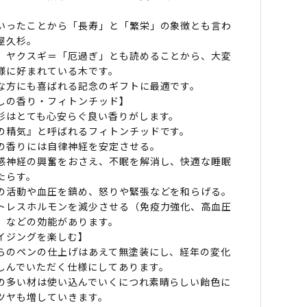
いったことから「長寿」と「繁栄」の象徴とも言わ
屋久杉。
、ヤクスギ＝「厄過ぎ」とも読めることから、大変
様に好まれている木です。
な方にも喜ばれる記念のギフトに最適です。
しの香り・フィトンチッド】
杉はとても心安らぐ良い香りがします。
の精気』と呼ばれるフィトンチッドです。
の香りには自律神経を安定させる。
感神経の興奮をおさえ、不眠を解消し、快適な睡眠
たらす。
の活動や血圧を鎮め、怒りや緊張などを和らげる。
トレスホルモンを減少させる（免疫力強化、高血圧
）などの効能があります。
イジングを楽しむ】
らのペンの仕上げはあえて無塗装にし、経年の変化
しんでいただく仕様にしてあります。
の多い材は使い込んでいくにつれ素晴らしい飴色に
ツヤも増していきます。