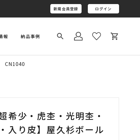
新規会員登録
ログイン
情報
納品事例
￥800,001～￥1,000,000
金井工房オリジナルレジン
N1040
超希少・虎杢・光明杢・
・入り皮】屋久杉ボール