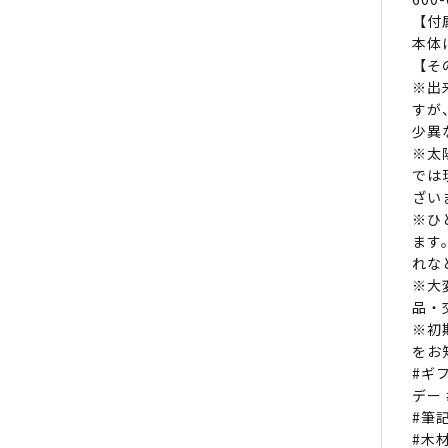
【付
本体
【そ
※出
すが
少異
※太
では
ざい
※ひ
ます
れな
※大
品・
※初
をお
#ギ
デー
#筆
#木