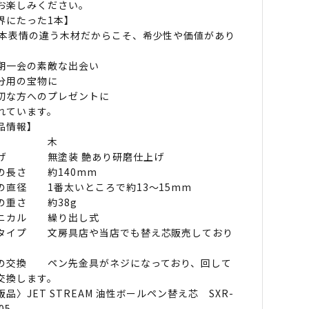
お楽しみください。
界にたった1本】
1本表情の違う木材だからこそ、希少性や価値があり
。
期一会の素敵な出会い
分用の宝物に
切な方へのプレゼントに
れています。
品情報】
材 木
げ 無塗装 艶あり研磨仕上げ
の長さ 約140mm
の直径 1番太いところで約13〜15mm
の重さ 約38g
ニカル 繰り出し式
タイプ 文房具店や当店でも替え芯販売しており
。
の交換 ペン先金具がネジになっており、回して
交換します。
販品〉JET STREAM 油性ボールペン替え芯 SXR-
05