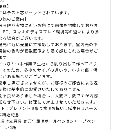
属品】
にはテスト芯がセットされています。
の他のご案内】
来る限り実物に近いお色にて画像を掲載しておりま
、PC、スマホのディスプレイ環境等の違いにより多
なる場合がございます。
陽光に近い光量にて撮影しております。室内光の下
現物の色彩が掲載画像より濃く感じられる場合がご
ます。
とつひとつ手作業で生地から削り出して作っており
。そのため、多少のサイズの違いや、小さな傷・汚
どがある場合がございます。
変申し訳ございませんが、お客様のご都合による返
交換は基本的にお受けいたしておりません。
期不良がありました場合は、大変お手数ですが内容
知らせ下さい。修理にて対応させていただきます。
フト #プレゼント #贈り物 #お祝い #誕生日 #バース
 #結婚記念
記具 #文房具 ＃万年筆 #ボールペン #シャープペン
材 #和紙