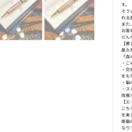
す。
そう
れる
また
お客
どん
【癒
屋久
『森
・こ
・交
をも
・脳
・ス
改善
【エ
こち
を楽
樹脂
なり