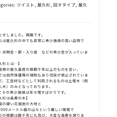
egories:
ツイスト
,
屋久杉
,
回すタイプ
,
屋久
たせしました。再販です。
らは屋久杉の中でも非常に希少価値の高い品物で
・光明杢・節・入り皮
などの希少杢が入っていま
久杉とは…】
島県の屋久島産の樹齢千年以上のものを言い、
では自然保護等の規制もあり伐採が禁止されていま
ン
で、工芸材などとして利用されるものは土埋木（倒
040
た木）のみとなっております。
tity
てその希少価値は年々増すばかりです。
久杉は長寿の木】
島の硬い花崗岩の大地と
2000メートル級の山々という厳しい環境で
杉の樹齢は数千年にも及び、大変な長寿を誇りま