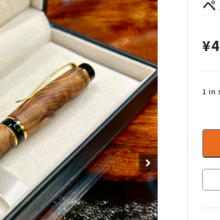
ペ
¥
4
1 in
【超
希
少・
虎
杢・
光
明
杢・