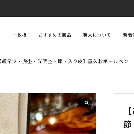
リ
一枚板
おすすめの商品
職人について
新着
> 一枚板とジルコニアのジュエリーコンソール
【超希少・虎杢・光明杢・節・入り皮】屋久杉ボールペン C
【
節