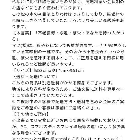
杉などに比べ値段も高いものが多く、高級料亭や会員制の
お店などにも多く使われております。
この松の木の杢目はとりわけはっきりしており、無垢材の
素晴らしさを発見していただけるような美しい高級感もあ
ります。
【木言葉】「不老長寿・永遠・繁栄・あなたを待つ人がい
る」
マツ(松)は、秋や冬になっても葉が落ちず、一年中緑色をし
ている常緑樹の一種です。 その姿から不老長寿といった永
遠、繁栄を意味する樹木として、お正月を迎える門松に用
いられるなど縁起が良い木です。
【サイズ】幅53cmx奥17cmx高51cm
〈送料・配送について〉
こちらの商品は別途送料がかかる商品でございます。
地域により送料が変わるため、ご注文後に送料を専用ペー
ジにて請求させていただきます。
※ご検討中のお客様で配送方法・送料を含めた金額のご案
内をご希望のお客様は事前にご連絡ください。
【その他のご案内】
※出来る限り実物に近いお色にて画像を掲載しております
が、PC、スマホのディスプレイ環境等の違いにより多少異
なる場合がございます。
※ひとつひとつ手作業で木材から削り出して作っておりま