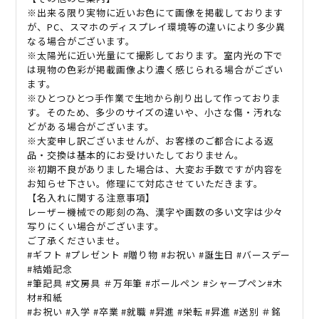
※出来る限り実物に近いお色にて画像を掲載しております
が、
PC
、スマホのディスプレイ環境等の違いにより多少異
なる場合がございます。
※太陽光に近い光量にて撮影しております。室内光の下で
は現物の色彩が掲載画像より濃く感じられる場合がござい
ます。
※ひとつひとつ手作業で生地から削り出して作っておりま
す。そのため、多少のサイズの違いや、小さな傷・汚れな
どがある場合がございます。
※大変申し訳ございませんが、お客様のご都合による返
品・交換は基本的にお受けいたしておりません。
※初期不良がありました場合は、大変お手数ですが内容を
お知らせ下さい。修理にて対応させていただきます。
【名入れに関する注意事項】
レーザー機械での彫刻の為、漢字や画数の多い文字は少々
写りにくい場合がございます。
ご了承くださいませ。
#
ギフト
#
プレゼント
#
贈り物
#
お祝い
#
誕生日
#
バースデー
#
結婚記念
#
筆記具
#
文房具
＃万年筆
#
ボールペン
#
シャープペン
#
木
材
#
和紙
#
お祝い
#
入学
#
卒業
#
就職
#
昇進
#
栄転
#
昇進
#
送別
＃銘