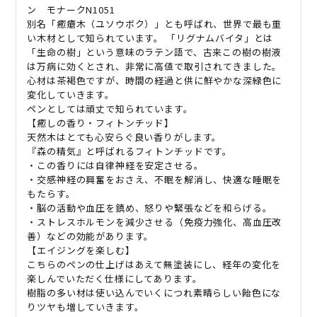
ン モナーク
N1051
別名「癒瘡木（ユソウボク）」とも呼ばれ、世界で最も重
い木材として知られています。
「リグナムバイタ」とは
「生命の樹」という意味のラテン語で、古来この樹の樹液
は万病に効くとされ、非常に高値で取引されてきました。
心材は茶褐色ですが、時間の経過と供に鮮やかな深緑色に
変化していきます。
ペンとしては頑丈で知られています。
【癒しの香り・フィトンチッド】
天然木はとても心安らぐ良い香りがします。
『森の精気』と呼ばれるフィトンチッドです。
・この香りには自律神経を安定させる。
・交感神経の興奮をおさえ、不眠を解消し、快適な睡眠を
もたらす。
・脳の活動や血圧を鎮め、怒りや緊張などを和らげる。
・ストレスホルモンを減少させる（免疫力強化、高血圧改
善）などの効能があります。
【エイジングを楽しむ】
こちらのペンの仕上げはあえて無塗装にし、経年の変化を
楽しんでいただく仕様にしてあります。
樹脂の多い材は使い込んでいくにつれ素晴らしい飴色にな
りツヤも増していきます。