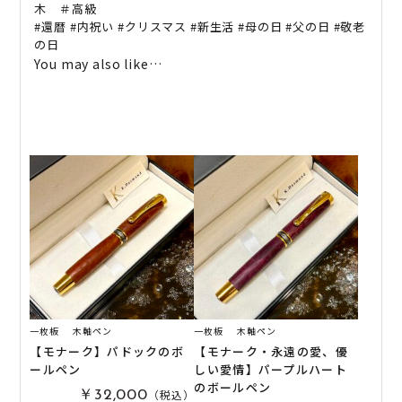
木 ＃高級
#
還暦
#
内祝い
#
クリスマス
#
新生活
#
母の日
#
父の日
#
敬老
の日
You may also like…
一枚板
木軸ペン
一枚板
木軸ペン
【モナーク】パドックのボ
【モナーク・永遠の愛、優
ールペン
しい愛情】パープルハート
のボールペン
（税込）
￥32,000