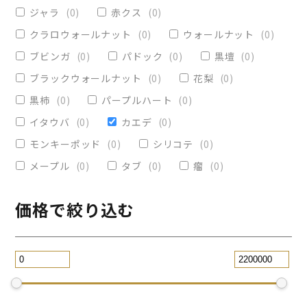
ヴィクトリア
(
0
)
小物入れ
(
0
)
ジャラ
(
0
)
赤クス
(
0
)
オリーブ
(
0
)
レジンペン
(
0
)
クラロウォールナット
(
0
)
ウォールナット
(
0
)
ストレート
(
0
)
ブビンガ
(
0
)
パドック
(
0
)
黒壇
(
0
)
ブラックウォールナット
(
0
)
花梨
(
0
)
パープルハート
(
0
)
替芯
(
0
)
黒柿
(
0
)
パープルハート
(
0
)
2WAY万年筆
(
0
)
イタウバ
(
0
)
カエデ
(
0
)
一枚板テーブル
(
0
)
モンキーポッド
(
0
)
シリコテ
(
0
)
コースター
(
0
)
メープル
(
0
)
タブ
(
0
)
瘤
(
0
)
リビングテーブル
(
0
)
サイドテーブル
(
0
)
ツイスト
(
0
)
価格で絞り込む
黒檀
(
0
)
ジュエリー万年筆
(
0
)
スタビライズドウッドボールペン
(
0
)
スマホスタンド
(
0
)
ローズウッド
(
0
)