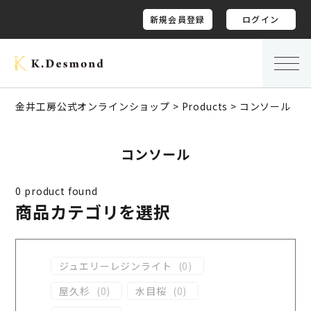
新規会員登録
ログイン
金井工房公式オンラインショップ
>
Products
>
コンソール
コンソール
0
product found
商品カテゴリを選択
ジュエリーレジンライト
(
0
)
屋久杉
(
0
)
水目桜
(
0
)