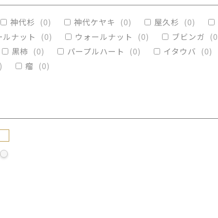
リグナムバイタ
(
0
)
ビーフウッド・レースウッド
神代杉
(
0
)
神代ケヤキ
(
0
)
屋久杉
(
0
)
カイブキ
(
0
)
モンキーポッド
(
0
)
楠木
(
0
)
ールナット
(
0
)
ウォールナット
(
0
)
ブビンガ
(
0
黒柿
(
0
)
パープルハート
(
0
)
イタウバ
(
0
)
)
瘤
(
0
)