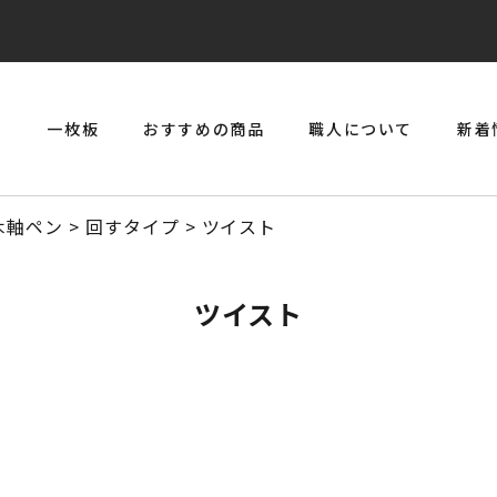
リ
一枚板
おすすめの商品
職人について
新着
> 一枚板とジルコニアのジュエリーコンソール
木軸ペン
>
回すタイプ
>
ツイスト
ツイスト