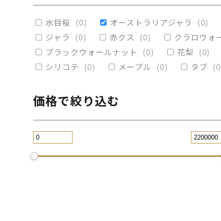
赤楠
(
0
)
神代杉
(
0
)
ポプラ
(
0
)
水目桜
(
0
)
オーストラリアジャラ
(
0
)
ブラックウォールナット
(
0
)
カイヅ
ジャラ
(
0
)
赤クス
(
0
)
クラロウォ
ブラックウォールナット
(
0
)
花梨
(
0
)
シリコテ
(
0
)
メープル
(
0
)
タブ
(
0
価格で絞り込む