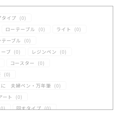
プタイプ
(
0
)
ローテーブル
(
0
)
ライト
(
0
)
ンテーブル
(
0
)
リーブ
(
0
)
レジンペン
(
0
)
コースター
(
0
)
筆
(
0
)
念に 夫婦ペン・万年筆
(
0
)
アート
(
0
)
(
0
)
回すタイプ
(
0
)
ン
(
0
)
木軸ペン
(
0
)
井工房オリジナルレジン
(
0
)