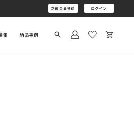
新規会員登録
ログイン
情報
納品事例
￥800,001～￥1,000,000
金井工房オリジナルレジン