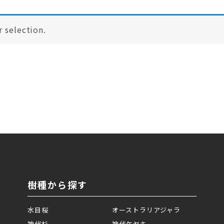
 selection.
樹種から探す
水目桜
オーストラリアジャラ
神代杉
神代ケヤキ