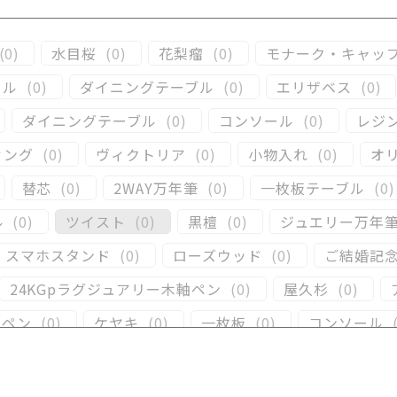
(
0
)
水目桜
(
0
)
花梨瘤
(
0
)
モナーク・キャッ
ール
(
0
)
ダイニングテーブル
(
0
)
エリザベス
(
0
)
ダイニングテーブル
(
0
)
コンソール
(
0
)
レジ
ィング
(
0
)
ヴィクトリア
(
0
)
小物入れ
(
0
)
オ
替芯
(
0
)
2WAY万年筆
(
0
)
一枚板テーブル
(
0
)
ル
(
0
)
ツイスト
(
0
)
黒檀
(
0
)
ジュエリー万年
スマホスタンド
(
0
)
ローズウッド
(
0
)
ご結婚記
24KGpラグジュアリー木軸ペン
(
0
)
屋久杉
(
0
)
ーペン
(
0
)
ケヤキ
(
0
)
一枚板
(
0
)
コンソール
)
キャップタイプ
(
0
)
屋久杉
(
0
)
シャープペ
(
0
)
黒柿
(
0
)
その他
(
0
)
パドック
(
0
)
金