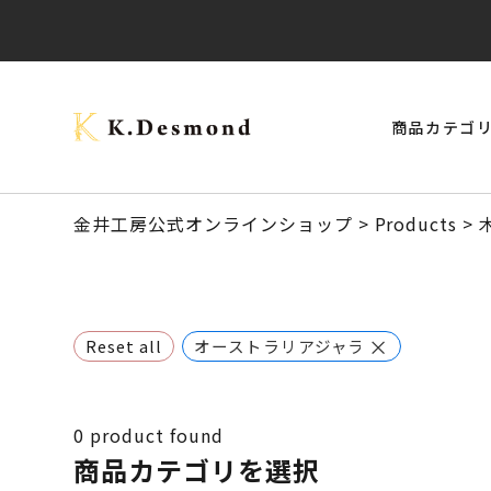
商品カテゴ
> モナーク・キャップタイプ
> ご結婚記念に 夫婦ペン・万年筆
ブラックウォールナット
クラロウォールナット
> スタビライズドウッドボールペン
> 24KGpラグジュアリー木軸ペン
オーストラリアジャラ
金井工房公式オンラインショップ
>
Products
>
×
Reset all
オーストラリアジャラ
0
product found
商品カテゴリを選択