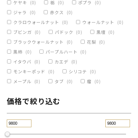
ケヤキ
(
0
)
栃
(
0
)
ポプラ
(
0
)
ヴィクトリア
(
0
)
小物入れ
(
0
)
ジャラ
(
0
)
赤クス
(
0
)
オリーブ
(
0
)
レジンペン
(
0
)
クラロウォールナット
(
0
)
ウォールナット
(
0
)
ストレート
(
1
)
ブビンガ
(
0
)
パドック
(
0
)
黒壇
(
0
)
ブラックウォールナット
(
0
)
花梨
(
0
)
パープルハート
(
0
)
替芯
(
0
)
黒柿
(
0
)
パープルハート
(
0
)
2WAY万年筆
(
0
)
イタウバ
(
0
)
カエデ
(
0
)
一枚板テーブル
(
0
)
モンキーポッド
(
0
)
シリコテ
(
0
)
コースター
(
0
)
メープル
(
0
)
タブ
(
0
)
瘤
(
0
)
リビングテーブル
(
0
)
サイドテーブル
(
1
)
ツイスト
(
4
)
価格で絞り込む
黒檀
(
0
)
ジュエリー万年筆
(
0
)
スタビライズドウッドボールペン
(
0
)
スマホスタンド
(
0
)