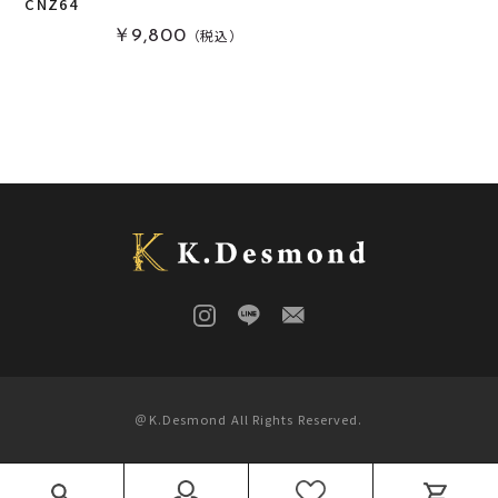
CNZ64
（税込）
￥9,800
栃
(
0
)
木軸万年筆
(
0
)
黒柿
(
0
)
その他
(
0
)
パドック
(
0
)
金井工房オリジナルレジン
(
0
)
赤楠
(
0
)
神代杉
(
0
)
ポプラ
(
0
)
リグナムバイタ
(
0
)
ビーフウッド・レースウッド
(
0
)
メープル
(
0
)
ブラックウォールナット
(
0
)
カイヅカイブキ
(
0
)
＠K.Desmond All Rights Reserved.
モンキーポッド
(
0
)
楠木
(
0
)