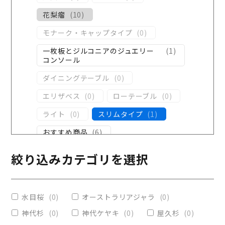
花梨瘤
(
10
)
モナーク・キャップタイプ
(
0
)
一枚板とジルコニアのジュエリー
(
1
)
コンソール
ダイニングテーブル
(
0
)
エリザベス
(
0
)
ローテーブル
(
0
)
ライト
(
0
)
スリムタイプ
(
1
)
おすすめ商品
(
6
)
ダイニングテーブル
(
0
)
絞り込みカテゴリを選択
コンソール
(
1
)
レジンテーブル
(
1
)
水目桜
(
0
)
オーストラリアジャラ
(
0
)
リビングテーブル
(
0
)
神代杉
(
0
)
神代ケヤキ
(
0
)
屋久杉
(
0
)
レジンコーティング
(
0
)