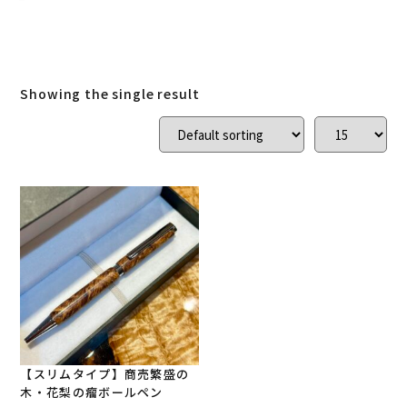
ローズウッド
(
0
)
ご結婚記念に 夫婦ペン・万年筆
(
0
)
デスク
(
0
)
本棚
(
0
)
花梨
(
3
)
Showing the single result
24KGpラグジュアリー木軸ペン
(
0
)
屋久杉
(
0
)
アート
(
0
)
オーストラリアジャラ
(
0
)
ジュエリーペン
(
0
)
ケヤキ
(
0
)
一枚板
(
10
)
コンソール
(
1
)
回すタイプ
(
6
)
クラロウォールナット
(
0
)
ラック
(
0
)
キャップタイプ
(
1
)
屋久杉
(
0
)
シャープペン
(
2
)
【スリムタイプ】商売繁盛の
木・花梨の瘤ボールペン
木軸ペン
(
9
)
イタウバ
(
0
)