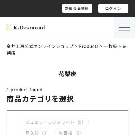
新規会員登録
ログイン
金井工房公式オンラインショップ
>
Products
>
一枚板
>
花
梨瘤
花梨瘤
1
product found
商品カテゴリを選択
ジュエリーレジンライト
(
0
)
屋久杉
(
0
)
水目桜
(
0
)