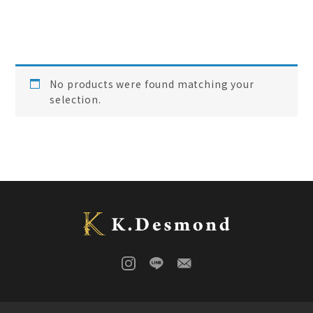
ローズウッド
(
0
)
ご結婚記念に 夫婦ペン・万年筆
(
0
)
デスク
(
0
)
本棚
(
0
)
花梨
(
0
)
No products were found matching your
24KGpラグジュアリー木軸ペン
(
0
)
selection.
屋久杉
(
0
)
アート
(
0
)
オーストラリアジャラ
(
0
)
ジュエリーペン
(
0
)
ケヤキ
(
0
)
一枚板
(
4
)
コンソール
(
0
)
回すタイプ
(
2
)
クラロウォールナット
(
0
)
ラック
(
0
)
キャップタイプ
(
0
)
屋久杉
(
0
)
シャープペン
(
1
)
木軸ペン
(
4
)
イタウバ
(
0
)