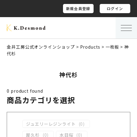
新規会員登録
ログイン
金井工房公式オンラインショップ
>
Products
>
一枚板
>
神
代杉
神代杉
0
product found
商品カテゴリを選択
ジュエリーレジンライト
(
0
)
屋久杉
(
0
)
水目桜
(
0
)