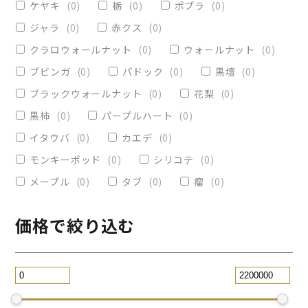
ケヤキ
(
0
)
栃
(
0
)
ポプラ
(
0
)
ヴィクトリア
(
0
)
小物入れ
(
0
)
ジャラ
(
0
)
赤クス
(
0
)
オリーブ
(
0
)
レジンペン
(
0
)
クラロウォールナット
(
0
)
ウォールナット
(
0
)
ストレート
(
0
)
ブビンガ
(
0
)
パドック
(
0
)
黒壇
(
0
)
ブラックウォールナット
(
0
)
花梨
(
0
)
パープルハート
(
0
)
替芯
(
0
)
黒柿
(
0
)
パープルハート
(
0
)
2WAY万年筆
(
0
)
イタウバ
(
0
)
カエデ
(
0
)
一枚板テーブル
(
0
)
モンキーポッド
(
0
)
シリコテ
(
0
)
コースター
(
0
)
メープル
(
0
)
タブ
(
0
)
瘤
(
0
)
リビングテーブル
(
0
)
サイドテーブル
(
0
)
ツイスト
(
0
)
価格で絞り込む
黒檀
(
0
)
ジュエリー万年筆
(
0
)
スタビライズドウッドボールペン
(
0
)
スマホスタンド
(
0
)