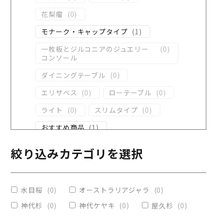
花梨瘤
(
0
)
モナーク・キャップタイプ
(
1
)
一枚板とジルコニアのジュエリー
(
0
)
コンソール
ダイニングテーブル
(
0
)
エリザベス
(
0
)
ローテーブル
(
0
)
ライト
(
0
)
スリムタイプ
(
0
)
おすすめ商品
(
1
)
ダイニングテーブル
(
0
)
絞り込みカテゴリを選択
コンソール
(
0
)
レジンテーブル
(
0
)
水目桜
(
0
)
オーストラリアジャラ
(
0
)
リビングテーブル
(
0
)
神代杉
(
0
)
神代ケヤキ
(
0
)
屋久杉
(
0
)
レジンコーティング
(
0
)