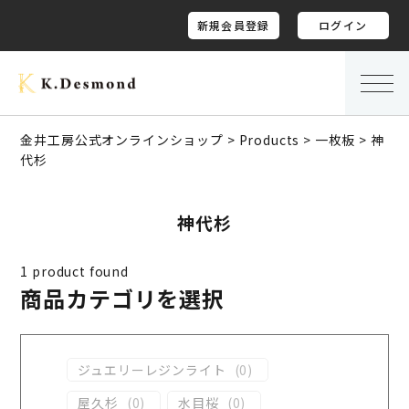
新規会員登録
ログイン
金井工房公式オンラインショップ
>
Products
>
一枚板
>
神
代杉
神代杉
1
product found
商品カテゴリを選択
ジュエリーレジンライト
(
0
)
屋久杉
(
0
)
水目桜
(
0
)