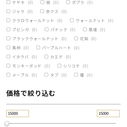
ケヤキ
(
0
)
栃
(
0
)
ポプラ
(
0
)
ヴィクトリア
(
0
)
小物入れ
(
0
)
ジャラ
(
0
)
赤クス
(
0
)
オリーブ
(
0
)
レジンペン
(
0
)
クラロウォールナット
(
0
)
ウォールナット
(
0
)
ストレート
(
0
)
ブビンガ
(
0
)
パドック
(
0
)
黒壇
(
0
)
ブラックウォールナット
(
0
)
花梨
(
0
)
パープルハート
(
0
)
替芯
(
0
)
黒柿
(
0
)
パープルハート
(
0
)
2WAY万年筆
(
0
)
イタウバ
(
0
)
カエデ
(
0
)
一枚板テーブル
(
0
)
モンキーポッド
(
0
)
シリコテ
(
0
)
コースター
(
0
)
メープル
(
0
)
タブ
(
0
)
瘤
(
0
)
リビングテーブル
(
0
)
サイドテーブル
(
0
)
ツイスト
(
0
)
価格で絞り込む
黒檀
(
0
)
ジュエリー万年筆
(
0
)
スタビライズドウッドボールペン
(
0
)
スマホスタンド
(
0
)