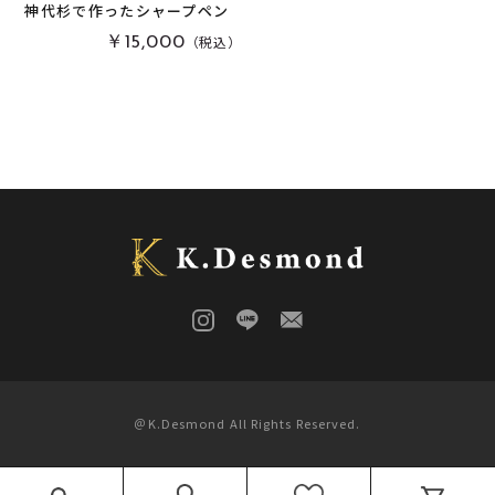
神代杉で作ったシャープペン
栃
(
0
)
木軸万年筆
(
0
)
（税込）
￥15,000
黒柿
(
0
)
その他
(
0
)
パドック
(
0
)
金井工房オリジナルレジン
(
0
)
赤楠
(
0
)
神代杉
(
4
)
ポプラ
(
0
)
リグナムバイタ
(
0
)
ビーフウッド・レースウッド
(
0
)
メープル
(
0
)
ブラックウォールナット
(
0
)
カイヅカイブキ
(
0
)
＠K.Desmond All Rights Reserved.
モンキーポッド
(
0
)
楠木
(
0
)