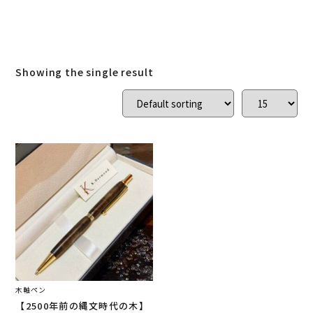
ローズウッド
(
0
)
ご結婚記念に 夫婦ペン・万年筆
(
0
)
デスク
(
0
)
本棚
(
0
)
花梨
(
0
)
Showing the single result
24KGpラグジュアリー木軸ペン
(
0
)
屋久杉
(
0
)
アート
(
0
)
オーストラリアジャラ
(
0
)
ジュエリーペン
(
0
)
ケヤキ
(
0
)
一枚板
(
4
)
コンソール
(
0
)
回すタイプ
(
2
)
クラロウォールナット
(
0
)
ラック
(
0
)
キャップタイプ
(
0
)
屋久杉
(
0
)
シャープペン
(
1
)
木軸ペン
【2500年前の縄文時代の木】
木軸ペン
(
4
)
イタウバ
(
0
)