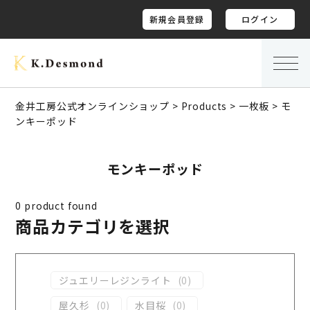
新規会員登録
ログイン
金井工房公式オンラインショップ
>
Products
>
一枚板
>
モ
ンキーポッド
モンキーポッド
0
product found
商品カテゴリを選択
ジュエリーレジンライト
(
0
)
屋久杉
(
0
)
水目桜
(
0
)