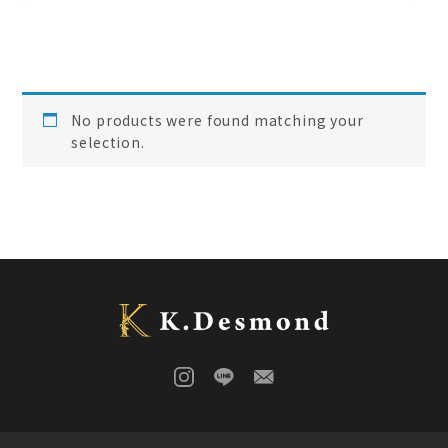
ローズウッド
(
0
)
ご結婚記念に 夫婦ペン・万年筆
(
0
)
デスク
(
0
)
本棚
(
0
)
花梨
(
0
)
No products were found matching your
24KGpラグジュアリー木軸ペン
(
0
)
selection.
屋久杉
(
0
)
アート
(
0
)
オーストラリアジャラ
(
0
)
ジュエリーペン
(
0
)
ケヤキ
(
0
)
一枚板
(
0
)
コンソール
(
0
)
回すタイプ
(
0
)
クラロウォールナット
(
0
)
ラック
(
0
)
キャップタイプ
(
0
)
屋久杉
(
0
)
シャープペン
(
0
)
木軸ペン
(
0
)
イタウバ
(
0
)