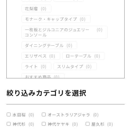
花梨瘤
(
0
)
モナーク・キャップタイプ
(
0
)
一枚板とジルコニアのジュエリー
(
0
)
コンソール
ダイニングテーブル
(
0
)
エリザベス
(
0
)
ローテーブル
(
0
)
ライト
(
0
)
スリムタイプ
(
0
)
おすすめ商品
(
0
)
ダイニングテーブル
(
0
)
絞り込みカテゴリを選択
コンソール
(
0
)
レジンテーブル
(
0
)
水目桜
(
0
)
オーストラリアジャラ
(
0
)
リビングテーブル
(
0
)
神代杉
(
0
)
神代ケヤキ
(
0
)
屋久杉
(
0
)
レジンコーティング
(
0
)