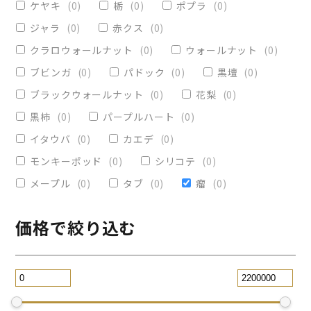
ケヤキ
(
0
)
栃
(
0
)
ポプラ
(
0
)
ヴィクトリア
(
0
)
小物入れ
(
0
)
ジャラ
(
0
)
赤クス
(
0
)
オリーブ
(
0
)
レジンペン
(
0
)
クラロウォールナット
(
0
)
ウォールナット
(
0
)
ストレート
(
0
)
ブビンガ
(
0
)
パドック
(
0
)
黒壇
(
0
)
ブラックウォールナット
(
0
)
花梨
(
0
)
パープルハート
(
0
)
替芯
(
0
)
黒柿
(
0
)
パープルハート
(
0
)
2WAY万年筆
(
0
)
イタウバ
(
0
)
カエデ
(
0
)
一枚板テーブル
(
0
)
モンキーポッド
(
0
)
シリコテ
(
0
)
コースター
(
0
)
メープル
(
0
)
タブ
(
0
)
瘤
(
0
)
リビングテーブル
(
0
)
サイドテーブル
(
0
)
ツイスト
(
0
)
価格で絞り込む
黒檀
(
0
)
ジュエリー万年筆
(
0
)
スタビライズドウッドボールペン
(
0
)
スマホスタンド
(
0
)