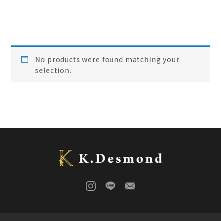
ローズウッド
(
0
)
ご結婚記念に 夫婦ペン・万年筆
(
0
)
デスク
(
0
)
本棚
(
0
)
花梨
(
0
)
No products were found matching your
24KGpラグジュアリー木軸ペン
(
0
)
selection.
屋久杉
(
0
)
アート
(
0
)
オーストラリアジャラ
(
0
)
ジュエリーペン
(
0
)
ケヤキ
(
0
)
一枚板
(
1
)
コンソール
(
0
)
回すタイプ
(
0
)
クラロウォールナット
(
0
)
ラック
(
0
)
キャップタイプ
(
0
)
屋久杉
(
0
)
シャープペン
(
0
)
木軸ペン
(
0
)
イタウバ
(
0
)