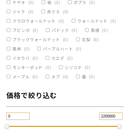
ケヤキ
(
0
)
栃
(
0
)
ポプラ
(
0
)
ヴィクトリア
(
0
)
小物入れ
(
0
)
ジャラ
(
0
)
赤クス
(
0
)
オリーブ
(
0
)
レジンペン
(
0
)
クラロウォールナット
(
0
)
ウォールナット
(
0
)
ストレート
(
0
)
ブビンガ
(
0
)
パドック
(
0
)
黒壇
(
0
)
ブラックウォールナット
(
0
)
花梨
(
0
)
パープルハート
(
0
)
替芯
(
0
)
黒柿
(
0
)
パープルハート
(
0
)
2WAY万年筆
(
0
)
イタウバ
(
0
)
カエデ
(
0
)
一枚板テーブル
(
1
)
モンキーポッド
(
0
)
シリコテ
(
0
)
コースター
(
0
)
メープル
(
0
)
タブ
(
0
)
瘤
(
0
)
リビングテーブル
(
1
)
サイドテーブル
(
0
)
ツイスト
(
0
)
価格で絞り込む
黒檀
(
0
)
ジュエリー万年筆
(
0
)
スタビライズドウッドボールペン
(
0
)
スマホスタンド
(
0
)