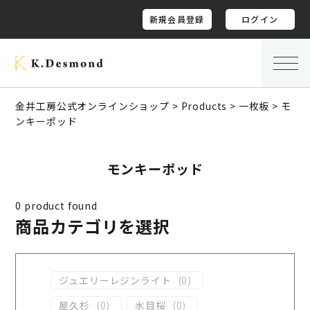
新規会員登録
ログイン
金井工房公式オンラインショップ
>
Products
>
一枚板
>
モ
ンキーポッド
モンキーポッド
0
product found
商品カテゴリを選択
ジュエリーレジンライト
(
0
)
屋久杉
(
0
)
水目桜
(
0
)