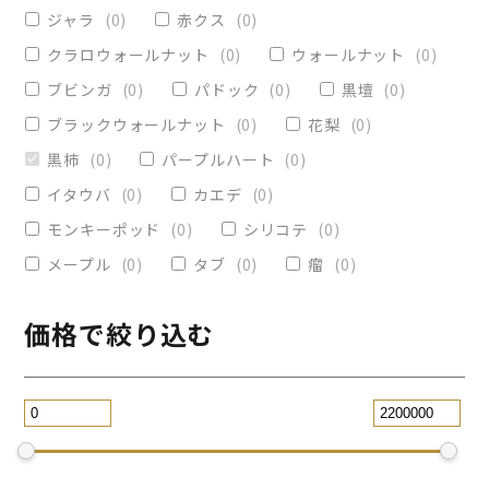
ヴィクトリア
(
0
)
小物入れ
(
0
)
ジャラ
(
0
)
赤クス
(
0
)
オリーブ
(
0
)
レジンペン
(
0
)
クラロウォールナット
(
0
)
ウォールナット
(
0
)
ストレート
(
0
)
ブビンガ
(
0
)
パドック
(
0
)
黒壇
(
0
)
ブラックウォールナット
(
0
)
花梨
(
0
)
パープルハート
(
0
)
替芯
(
0
)
黒柿
(
0
)
パープルハート
(
0
)
2WAY万年筆
(
0
)
イタウバ
(
0
)
カエデ
(
0
)
一枚板テーブル
(
0
)
モンキーポッド
(
0
)
シリコテ
(
0
)
コースター
(
0
)
メープル
(
0
)
タブ
(
0
)
瘤
(
0
)
リビングテーブル
(
0
)
サイドテーブル
(
0
)
ツイスト
(
0
)
価格で絞り込む
黒檀
(
0
)
ジュエリー万年筆
(
0
)
スタビライズドウッドボールペン
(
0
)
スマホスタンド
(
0
)
ローズウッド
(
0
)