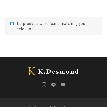
ご結婚記念に 夫婦ペン・万年筆
(
0
)
デスク
(
0
)
本棚
(
0
)
花梨
(
0
)
No products were found matching your
24KGpラグジュアリー木軸ペン
(
0
)
selection.
屋久杉
(
0
)
アート
(
0
)
オーストラリアジャラ
(
0
)
ジュエリーペン
(
0
)
ケヤキ
(
0
)
一枚板
(
0
)
コンソール
(
0
)
回すタイプ
(
0
)
クラロウォールナット
(
0
)
ラック
(
0
)
キャップタイプ
(
0
)
屋久杉
(
0
)
シャープペン
(
0
)
木軸ペン
(
0
)
イタウバ
(
0
)