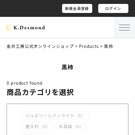
新規会員登録
ログイン
金井工房公式オンラインショップ
>
Products
>
黒柿
黒柿
0
product found
商品カテゴリを選択
ジュエリーレジンライト
(
0
)
屋久杉
(
0
)
水目桜
(
0
)