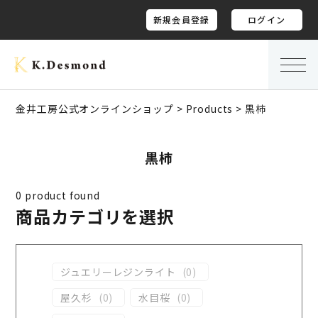
新規会員登録
ログイン
金井工房公式オンラインショップ
>
Products
>
黒柿
黒柿
0
product found
商品カテゴリを選択
ジュエリーレジンライト
(
0
)
屋久杉
(
0
)
水目桜
(
0
)