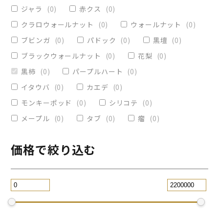
ヴィクトリア
(
0
)
小物入れ
(
0
)
ジャラ
(
0
)
赤クス
(
0
)
オリーブ
(
0
)
レジンペン
(
0
)
クラロウォールナット
(
0
)
ウォールナット
(
0
)
ストレート
(
0
)
ブビンガ
(
0
)
パドック
(
0
)
黒壇
(
0
)
ブラックウォールナット
(
0
)
花梨
(
0
)
パープルハート
(
0
)
替芯
(
0
)
黒柿
(
0
)
パープルハート
(
0
)
2WAY万年筆
(
0
)
イタウバ
(
0
)
カエデ
(
0
)
一枚板テーブル
(
0
)
モンキーポッド
(
0
)
シリコテ
(
0
)
コースター
(
0
)
メープル
(
0
)
タブ
(
0
)
瘤
(
0
)
リビングテーブル
(
0
)
サイドテーブル
(
0
)
ツイスト
(
0
)
価格で絞り込む
黒檀
(
0
)
ジュエリー万年筆
(
0
)
スタビライズドウッドボールペン
(
0
)
スマホスタンド
(
0
)
ローズウッド
(
0
)