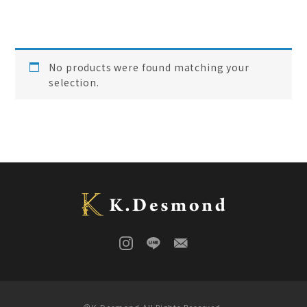
ご結婚記念に 夫婦ペン・万年筆
(
0
)
デスク
(
0
)
本棚
(
0
)
花梨
(
0
)
No products were found matching your
24KGpラグジュアリー木軸ペン
(
0
)
selection.
屋久杉
(
0
)
アート
(
0
)
オーストラリアジャラ
(
0
)
ジュエリーペン
(
0
)
ケヤキ
(
0
)
一枚板
(
0
)
コンソール
(
0
)
回すタイプ
(
0
)
クラロウォールナット
(
0
)
ラック
(
0
)
キャップタイプ
(
0
)
屋久杉
(
0
)
シャープペン
(
0
)
木軸ペン
(
0
)
イタウバ
(
0
)