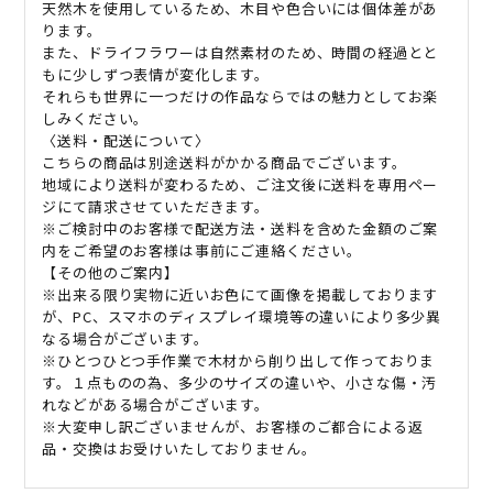
天然木を使用しているため、木目や色合いには個体差があ
ります。
また、ドライフラワーは自然素材のため、時間の経過とと
もに少しずつ表情が変化します。
それらも世界に一つだけの作品ならではの魅力としてお楽
しみください。
〈送料・配送について〉
こちらの商品は別途送料がかかる商品でございます。
地域により送料が変わるため、ご注文後に送料を専用ペー
ジにて請求させていただきます。
※ご検討中のお客様で配送方法・送料を含めた金額のご案
内をご希望のお客様は事前にご連絡ください。
【その他のご案内】
※出来る限り実物に近いお色にて画像を掲載しております
が、PC、スマホのディスプレイ環境等の違いにより多少異
なる場合がございます。
※ひとつひとつ手作業で木材から削り出して作っておりま
す。１点ものの為、多少のサイズの違いや、小さな傷・汚
れなどがある場合がございます。
※大変申し訳ございませんが、お客様のご都合による返
品・交換はお受けいたしておりません。