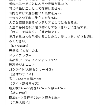
栃の木は一点ごとに木目や表情が異なり、
同じ作品は二つとして存在しません。
時間をかけて選び抜いた素材を用い、
一つひとつ丁寧に仕立てた作品は、
大切な空間を飾るインテリアとしてはもちろん、
人生の節目を祝う贈り物としてもふさわしい逸品です。
「飾る」ではなく、「受け継ぐ」。
年月を重ねても色褪せることのない美しさを、ぜひお楽し
みください。
【Materials】
天然栃（とち）の木
ドライフラワー
高品質アーティフィシャルフラワー
最高級ジルコニア
LEDライト(人感センサー付き)
【全体のサイズ】
高さ24.5cm×横24cm
【ライト部分サイズ】
最大横24cm×高さ17.5cm×厚み4.5cm
【栃の台座】
横23cm×奥行き22cm×厚み6.5cm
【ご購入前に】