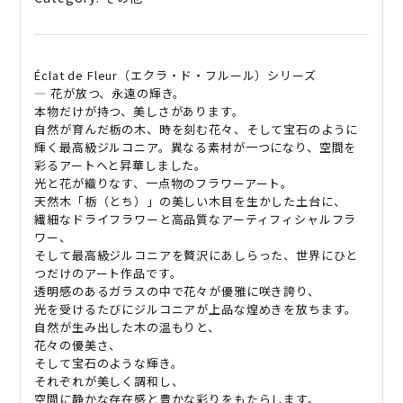
Éclat de Fleur（エクラ・ド・フルール）シリーズ
―
花が放つ、永遠の輝き。
本物だけが持つ、美しさがあります。
自然が育んだ栃の木、時を刻む花々、そして宝石のように
輝く最高級ジルコニア。異なる素材が一つになり、空間を
彩るアートへと昇華しました。
光と花が織りなす、一点物のフラワーアート。
天然木「栃（とち）」の美しい木目を生かした土台に、
繊細なドライフラワーと高品質なアーティフィシャルフラ
ワー、
そして最高級ジルコニアを贅沢にあしらった、世界にひと
つだけのアート作品です。
透明感のあるガラスの中で花々が優雅に咲き誇り、
光を受けるたびにジルコニアが上品な煌めきを放ちます。
自然が生み出した木の温もりと、
花々の優美さ、
そして宝石のような輝き。
それぞれが美しく調和し、
空間に静かな存在感と豊かな彩りをもたらします。