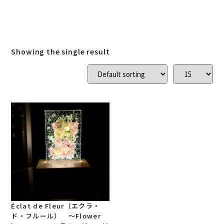
ローズウッド
(
0
)
ご結婚記念に 夫婦ペン・万年筆
(
0
)
デスク
(
0
)
本棚
(
0
)
花梨
(
0
)
Showing the single result
24KGpラグジュアリー木軸ペン
(
0
)
屋久杉
(
0
)
アート
(
0
)
オーストラリアジャラ
(
0
)
ジュエリーペン
(
0
)
ケヤキ
(
0
)
一枚板
(
0
)
コンソール
(
0
)
回すタイプ
(
0
)
クラロウォールナット
(
0
)
ラック
(
0
)
キャップタイプ
(
0
)
屋久杉
(
0
)
シャープペン
(
0
)
Éclat de Fleur（エクラ・
ド・フルール） 〜Flower
木軸ペン
(
0
)
イタウバ
(
0
)