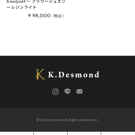
bouquet〜 フラワージュエリ
ーレジンライト
栃
(
0
)
木軸万年筆
(
0
)
（税込）
￥98,000
黒柿
(
0
)
その他
(
1
)
パドック
(
0
)
金井工房オリジナルレジン
(
0
)
赤楠
(
0
)
神代杉
(
0
)
ポプラ
(
0
)
リグナムバイタ
(
0
)
ビーフウッド・レースウッド
(
0
)
メープル
(
0
)
ブラックウォールナット
(
0
)
カイヅカイブキ
(
0
)
モンキーポッド
(
0
)
楠木
(
0
)
＠K.Desmond All Rights Reserved.