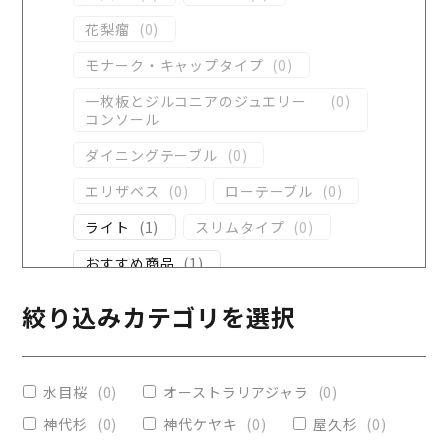
花梨瘤
(
0
)
モナーク・キャップタイプ
(
0
)
一枚板とジルコニアのジュエリー
(
0
)
コンソール
ダイニングテーブル
(
0
)
エリザベス
(
0
)
ローテーブル
(
0
)
ライト
(
1
)
スリムタイプ
(
0
)
おすすめ商品
(
1
)
ダイニングテーブル
(
0
)
絞り込みカテゴリを選択
コンソール
(
0
)
レジンテーブル
(
0
)
水目桜
(
0
)
オーストラリアジャラ
(
0
)
リビングテーブル
(
0
)
神代杉
(
0
)
神代ケヤキ
(
0
)
屋久杉
(
0
)
レジンコーティング
(
0
)