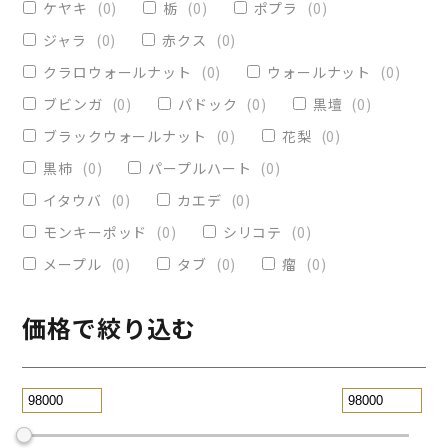
ケヤキ
(
0
)
栃
(
0
)
ポプラ
(
0
)
ヴィクトリア
(
0
)
小物入れ
(
0
)
ジャラ
(
0
)
赤クス
(
0
)
オリーブ
(
0
)
レジンペン
(
0
)
クラロウォールナット
(
0
)
ウォールナット
(
0
)
ストレート
(
0
)
ブビンガ
(
0
)
パドック
(
0
)
黒壇
(
0
)
ブラックウォールナット
(
0
)
花梨
(
0
)
パープルハート
(
0
)
替芯
(
0
)
黒柿
(
0
)
パープルハート
(
0
)
2WAY万年筆
(
0
)
イタウバ
(
0
)
カエデ
(
0
)
一枚板テーブル
(
0
)
モンキーポッド
(
0
)
シリコテ
(
0
)
コースター
(
0
)
メープル
(
0
)
タブ
(
0
)
瘤
(
0
)
リビングテーブル
(
0
)
サイドテーブル
(
0
)
ツイスト
(
0
)
価格で絞り込む
黒檀
(
0
)
ジュエリー万年筆
(
0
)
スタビライズドウッドボールペン
(
0
)
スマホスタンド
(
0
)